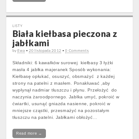
LISTY
Biała kiełbasa pieczona z
jabłkami
by
Ewa
•
20 listopada 2012
•
0 Comments
Składniki: 6 kawałków surowej kiełbasy 3 łyżki
masła 4 jabłka majeranek Sposób wykonania:
Kiełbasę opłukać, osuszyć, obsmażyć z każdej
strony na patelni z masłem. Ponakłuwać ,aby
wypłynął nadmiar tłuszczu i płynu. Przełożyć do
naczynia żaroodpornego. Jabłka umyć, pokroić w
ćwiartki, usunąć gniazda nasienne, pokroić w
mniejsze cząstki, przesmażyć na pozostałym
tłuszczu na patelni. Jabłkami obłożyć…
Read more →