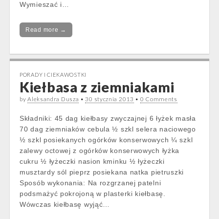
Wymieszać i…
Read more →
PORADY I CIEKAWOSTKI
Kiełbasa z ziemniakami
by
Aleksandra Dusza
•
30 stycznia 2013
•
0 Comments
Składniki: 45 dag kiełbasy zwyczajnej 6 łyżek masła
70 dag ziemniaków cebula ½ szkl selera naciowego
½ szkl posiekanych ogórków konserwowych ¼ szkl
zalewy octowej z ogórków konserwowych łyżka
cukru ½ łyżeczki nasion kminku ½ łyżeczki
musztardy sól pieprz posiekana natka pietruszki
Sposób wykonania: Na rozgrzanej patelni
podsmażyć pokrojoną w plasterki kiełbasę.
Wówczas kiełbasę wyjąć…