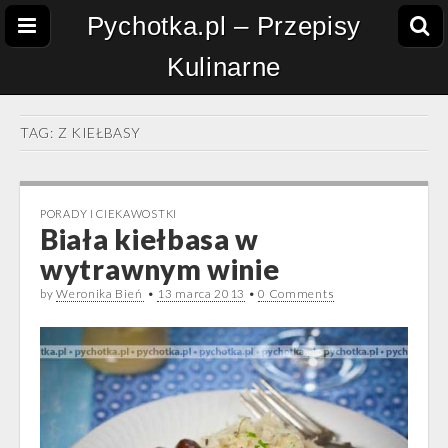
Pychotka.pl – Przepisy
Kulinarne
TAG:
Z KIEŁBASY
PORADY I CIEKAWOSTKI
Biała kiełbasa w
wytrawnym winie
by
Weronika Bień
•
13 marca 2013
•
0 Comments