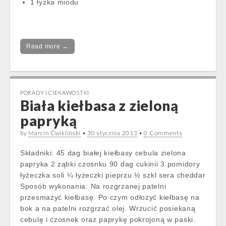
1 łyżka miodu
Read more →
PORADY I CIEKAWOSTKI
Biała kiełbasa z zieloną
papryką
by
Marcin Ćwikliński
•
30 stycznia 2013
•
0 Comments
Składniki: 45 dag białej kiełbasy cebula zielona
papryka 2 ząbki czosnku 90 dag cukinii 3 pomidory
łyżeczka soli ¼ łyżeczki pieprzu ½ szkl sera cheddar
Sposób wykonania: Na rozgrzanej patelni
przesmażyć kiełbasę. Po czym odłożyć kiełbasę na
bok a na patelni rozgrzać olej. Wrzucić posiekaną
cebulę i czosnek oraz paprykę pokrojoną w paski.