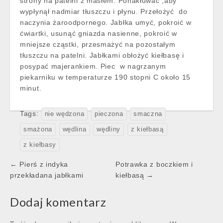
strony na patelni z masłem. Ponakłuwać ,aby
wypłynął nadmiar tłuszczu i płynu. Przełożyć do
naczynia żaroodpornego. Jabłka umyć, pokroić w
ćwiartki, usunąć gniazda nasienne, pokroić w
mniejsze cząstki, przesmażyć na pozostałym
tłuszczu na patelni. Jabłkami obłożyć kiełbasę i
posypać majerankiem. Piec w nagrzanym
piekarniku w temperaturze 190 stopni C około 15
minut.
Tags:
nie wędzona
pieczona
smaczna
smażona
wędlina
wędliny
z kiełbasą
z kiełbasy
Post
← Pierś z indyka
Potrawka z boczkiem i
navigation
przekładana jabłkami
kiełbasą →
Dodaj komentarz