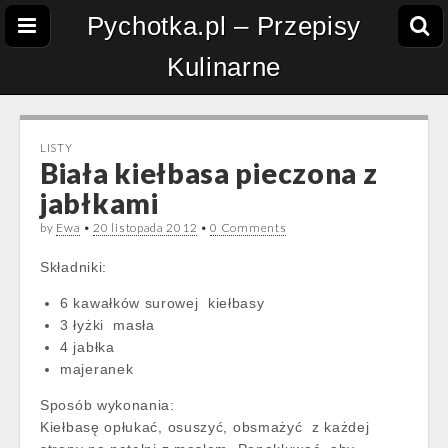
Pychotka.pl – Przepisy
Kulinarne
LISTY
Biała kiełbasa pieczona z
jabłkami
by
Ewa
•
20 listopada 2012
•
0 Comments
Składniki:
6 kawałków surowej kiełbasy
3 łyżki masła
4 jabłka
majeranek
Sposób wykonania:
Kiełbasę opłukać, osuszyć, obsmażyć z każdej