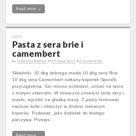
Read more →
LISTY
Pasta z sera brie i
camembert
by
Gabrysia Radosz
•
29 maja 2011
•
0 Comments
Składniki: 10 dkg dobrego masła 10 dkg sera Brie
10 dkg sera Camembert siekany koperek Sposób
przyrządzenia: Ser mocno schłodzić, utrzeć na tarce
z małymi otworami. W miseczce umieścić tarte sery i
masło, wyrobić na gładką masę. Z pasty formować
nieduże kulki i obtoczyć w drobno siekanym
koperku. Podawać, jako dodatek do białego
pieczywa. Przepis…
Read more →