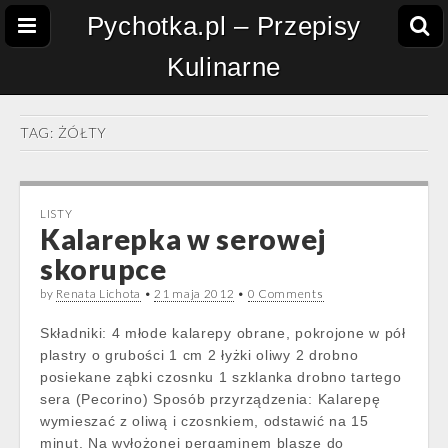
Pychotka.pl – Przepisy
Kulinarne
TAG:
ŻÓŁTY
LISTY
Kalarepka w serowej
skorupce
by
Renata Lichota
•
21 maja 2012
•
0 Comments
Składniki: 4 młode kalarepy obrane, pokrojone w pół
plastry o grubości 1 cm 2 łyżki oliwy 2 drobno
posiekane ząbki czosnku 1 szklanka drobno tartego
sera (Pecorino) Sposób przyrządzenia: Kalarepę
wymieszać z oliwą i czosnkiem, odstawić na 15
minut. Na wyłożonej pergaminem blasze do