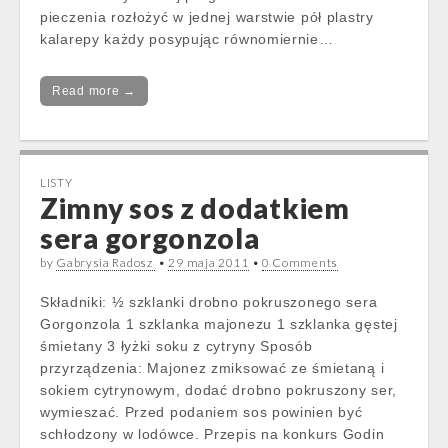
pieczenia rozłożyć w jednej warstwie pół plastry
kalarepy każdy posypując równomiernie…
Read more →
LISTY
Zimny sos z dodatkiem
sera gorgonzola
by
Gabrysia Radosz
•
29 maja 2011
•
0 Comments
Składniki: ½ szklanki drobno pokruszonego sera
Gorgonzola 1 szklanka majonezu 1 szklanka gęstej
śmietany 3 łyżki soku z cytryny Sposób
przyrządzenia: Majonez zmiksować ze śmietaną i
sokiem cytrynowym, dodać drobno pokruszony ser,
wymieszać. Przed podaniem sos powinien być
schłodzony w lodówce. Przepis na konkurs Godin