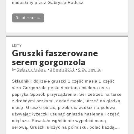
nadesłany przez Gabrysię Radosz
Read more →
LISTY
Gruszki faszerowane
serem gorgonzola
by
Gabrysia Radosz
•
29 maja 2011
•
0 Comments
Składniki: dojrzałe gruszki 1 część masła 1 część
sera Gorgonzola gęsta śmietana mielona ostra
papryka Sposób przyrządzenia: Ser zetrzeć na tarce
z drobnymi oczkami, dodać masło, utrzeć na gładką
masę. Gruszki obrać, przekroić wzdłuż na połowę,
używając łyżeczki usunąć gniazda nasienne i część
miąższu. Powstałe wgłębienie wypełnić masą
serową. Gruszki ułożyć na półmisku, polać każdą…