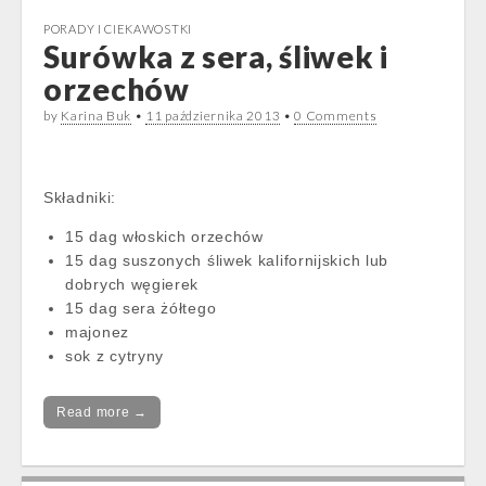
PORADY I CIEKAWOSTKI
Surówka z sera, śliwek i
orzechów
by
Karina Buk
•
11 października 2013
•
0 Comments
Składniki:
15 dag włoskich orzechów
15 dag suszonych śliwek kalifornijskich lub
dobrych węgierek
15 dag sera żółtego
majonez
sok z cytryny
Read more →