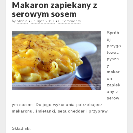
Makaron zapiekany z
serowym sosem
by
Monia
•
31 lipca 2017
•
0 Comments
Sprób
uj
przygo
tować
pyszn
y
makar
on
zapiek
any z
serow
ym sosem. Do jego wykonania potrzebujesz:
makaronu, śmietanki, seta cheddar i przypraw.
Składniki: