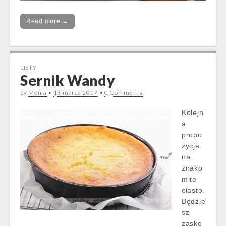
Read more →
LISTY
Sernik Wandy
by
Monia
•
13 marca 2017
•
0 Comments
Kolejn
a
propo
zycja
na
znako
mite
ciasto.
Będzie
sz
zasko