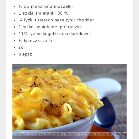
½ op makaronu muszelki
1 szkla śmietanki 30 %
4 łyżki utartego sera typu cheddar
1 łyżka posiekanej pietruszki
11/4 łyżeczki gałki muszkatołowej
½ łyżeczki chilii
sól
pieprz