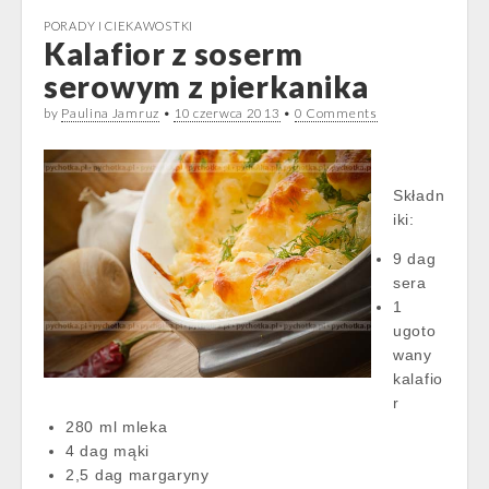
PORADY I CIEKAWOSTKI
Kalafior z soserm
serowym z pierkanika
by
Paulina Jamruz
•
10 czerwca 2013
•
0 Comments
Składn
iki:
9 dag
sera
1
ugoto
wany
kalafio
r
280 ml mleka
4 dag mąki
2,5 dag margaryny