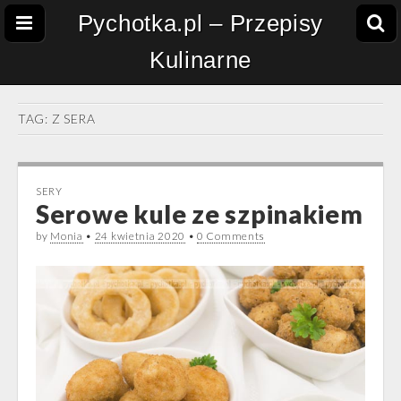
Pychotka.pl – Przepisy
Kulinarne
TAG:
Z SERA
SERY
Serowe kule ze szpinakiem
by
Monia
•
24 kwietnia 2020
•
0 Comments