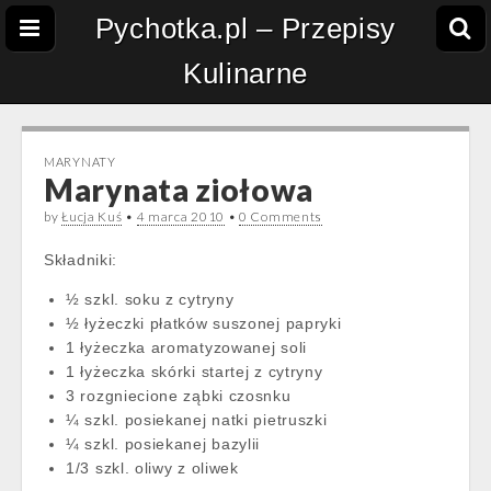
Pychotka.pl – Przepisy
Kulinarne
MARYNATY
Marynata ziołowa
by
Łucja Kuś
•
4 marca 2010
•
0 Comments
Składniki:
½ szkl. soku z cytryny
½ łyżeczki płatków suszonej papryki
1 łyżeczka aromatyzowanej soli
1 łyżeczka skórki startej z cytryny
3 rozgniecione ząbki czosnku
¼ szkl. posiekanej natki pietruszki
¼ szkl. posiekanej bazylii
1/3 szkl. oliwy z oliwek