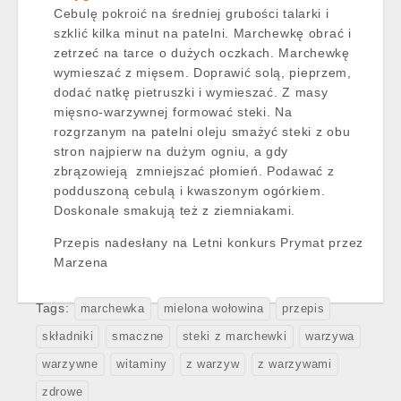
Cebulę pokroić na średniej grubości talarki i
szklić kilka minut na patelni. Marchewkę obrać i
zetrzeć na tarce o dużych oczkach. Marchewkę
wymieszać z mięsem. Doprawić solą, pieprzem,
dodać natkę pietruszki i wymieszać. Z masy
mięsno-warzywnej formować steki. Na
rozgrzanym na patelni oleju smażyć steki z obu
stron najpierw na dużym ogniu, a gdy
zbrązowieją zmniejszać płomień. Podawać z
podduszoną cebulą i kwaszonym ogórkiem.
Doskonale smakują też z ziemniakami.
Przepis nadesłany na Letni konkurs Prymat przez
Marzena
Tags:
marchewka
mielona wołowina
przepis
składniki
smaczne
steki z marchewki
warzywa
warzywne
witaminy
z warzyw
z warzywami
zdrowe