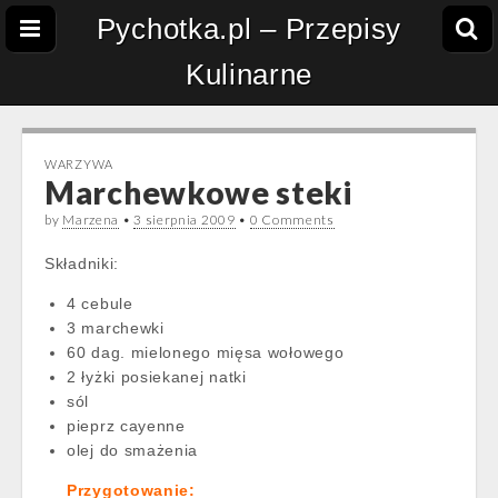
Pychotka.pl – Przepisy
Kulinarne
WARZYWA
Marchewkowe steki
by
Marzena
•
3 sierpnia 2009
•
0 Comments
Składniki:
4 cebule
3 marchewki
60 dag. mielonego mięsa wołowego
2 łyżki posiekanej natki
sól
pieprz cayenne
olej do smażenia
Przygotowanie: