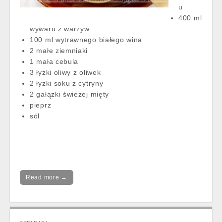
u
400 ml
wywaru z warzyw
100 ml wytrawnego białego wina
2 małe ziemniaki
1 mała cebula
3 łyżki oliwy z oliwek
2 łyżki soku z cytryny
2 gałązki świeżej mięty
pieprz
sól
Read more →