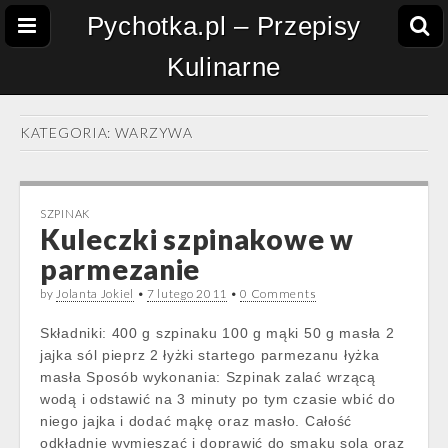
Pychotka.pl – Przepisy
Kulinarne
KATEGORIA:
WARZYWA
SZPINAK
Kuleczki szpinakowe w
parmezanie
by
Jolanta Jokiel
•
7 lutego 2011
•
0 Comments
Składniki: 400 g szpinaku 100 g mąki 50 g masła 2
jajka sól pieprz 2 łyżki startego parmezanu łyżka
masła Sposób wykonania: Szpinak zalać wrzącą
wodą i odstawić na 3 minuty po tym czasie wbić do
niego jajka i dodać mąkę oraz masło. Całość
odkładnie wymieszać i doprawić do smaku solą oraz