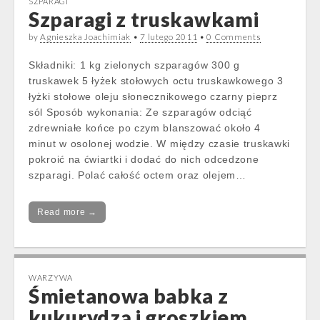
SZPARAGI
Szparagi z truskawkami
by
Agnieszka Joachimiak
•
7 lutego 2011
•
0 Comments
Składniki: 1 kg zielonych szparagów 300 g
truskawek 5 łyżek stołowych octu truskawkowego 3
łyżki stołowe oleju słonecznikowego czarny pieprz
sól Sposób wykonania: Ze szparagów odciąć
zdrewniałe końce po czym blanszować około 4
minut w osolonej wodzie. W między czasie truskawki
pokroić na ćwiartki i dodać do nich odcedzone
szparagi. Polać całość octem oraz olejem…
Read more →
WARZYWA
Śmietanowa babka z
kukurydzą i groszkiem