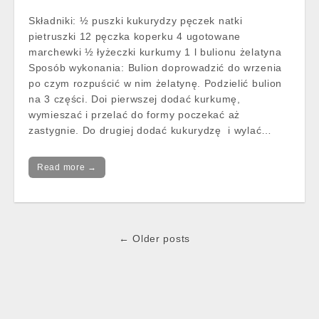
Składniki: ½ puszki kukurydzy pęczek natki
pietruszki 12 pęczka koperku 4 ugotowane
marchewki ½ łyżeczki kurkumy 1 l bulionu żelatyna
Sposób wykonania: Bulion doprowadzić do wrzenia
po czym rozpuścić w nim żelatynę. Podzielić bulion
na 3 części. Doi pierwszej dodać kurkumę,
wymieszać i przelać do formy poczekać aż
zastygnie. Do drugiej dodać kukurydzę i wylać…
Read more →
Post
← Older posts
navigation