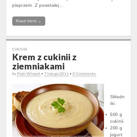
pieprzem. Z powstałej…
Read more →
CUKINIA
Krem z cukinii z
ziemniakami
by
Piotr Włosek
•
7 lutego 2011
•
0 Comments
Składn
iki:
500 g
cukinii
200 g
jogurt