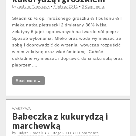
by
Justyna Tymoszuk
•
7 lutego 2011
•
0 Comments
Składniki: ½ op. mrożonego groszku ½ l bulionu ½ l
mleka natka pietruszki 2 śmietany 36% łyżka
żelatyny 6 jajek ugotowanych na twardo sól pieprz
Sposób wykonania: Mleko oraz wodę wymieszać ze
sobą i doprowadzić do wrzenia, wówczas rozpuścić
w nim żelatynę oraz wlać śmietanę. Całość
dokładnie wymieszać i doprawić do smaku solą oraz
pieprzem.…
Read more →
WARZYWA
Babeczka z kukurydzą i
marchewką
by
Judyta Gradzik
•
7 lutego 2011
•
0 Comments