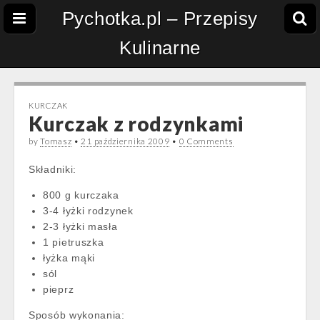
Pychotka.pl – Przepisy
Kulinarne
KURCZAK
Kurczak z rodzynkami
by
Tomasz
•
21 października 2009
•
0 Comments
Składniki:
800 g kurczaka
3-4 łyżki rodzynek
2-3 łyżki masła
1 pietruszka
łyżka mąki
sól
pieprz
Sposób wykonania: