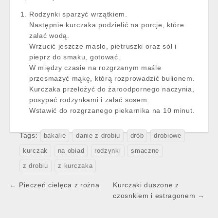
Rodzynki sparzyć wrzątkiem.
Następnie kurczaka podzielić na porcje, które
zalać wodą.
Wrzucić jeszcze masło, pietruszki oraz sól i
pieprz do smaku, gotować.
W między czasie na rozgrzanym maśle
przesmażyć mąkę, którą rozprowadzić bulionem.
Kurczaka przełożyć do żaroodpornego naczynia,
posypać rodzynkami i zalać sosem.
Wstawić do rozgrzanego piekarnika na 10 minut.
Tags:
bakalie
danie z drobiu
drób
drobiowe
kurczak
na obiad
rodzynki
smaczne
z drobiu
z kurczaka
Post
← Pieczeń cielęca z rożna
Kurczaki duszone z
navigation
czosnkiem i estragonem →