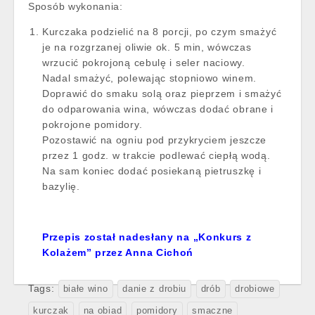
Sposób wykonania:
Kurczaka podzielić na 8 porcji, po czym smażyć
je na rozgrzanej oliwie ok. 5 min, wówczas
wrzucić pokrojoną cebulę i seler naciowy.
Nadal smażyć, polewając stopniowo winem.
Doprawić do smaku solą oraz pieprzem i smażyć
do odparowania wina, wówczas dodać obrane i
pokrojone pomidory.
Pozostawić na ogniu pod przykryciem jeszcze
przez 1 godz. w trakcie podlewać ciepłą wodą.
Na sam koniec dodać posiekaną pietruszkę i
bazylię.
Przepis został nadesłany na „Konkurs z
Kolażem” przez Anna Cichoń
Tags:
białe wino
danie z drobiu
drób
drobiowe
kurczak
na obiad
pomidory
smaczne