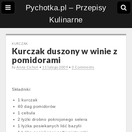
Pychotka.pl – Przepisy
Kulinarne
KURCZAK
Kurczak duszony w winie z
pomidorami
by
Anna Cichoń
•
11 lutego 2009
•
0 Comments
Składniki:
1 kurczak
40 dag pomidorów
1 cebula
2 łyżki drobno pokrojonego selera
1 łyżka posiekanych liść bazylii