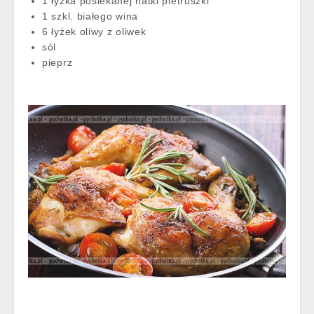
1 łyżka posiekanej natki pietruszki
1 szkl. białego wina
6 łyżek oliwy z oliwek
sól
pieprz