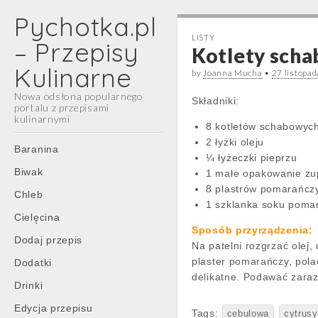
Pychotka.pl
LISTY
– Przepisy
Kotlety scha
Kulinarne
by
Joanna Mucha
•
27 listopa
Nowa odsłona popularnego
Składniki:
portalu z przepisami
kulinarnymi
8 kotletów schabowych
2 łyżki oleju
Main
Skip
Baranina
¼ łyżeczki pieprzu
menu
to
Biwak
1 małe opakowanie zu
content
8 plastrów pomarańczy
Chleb
1 szklanka soku pom
Cielęcina
Sposób przyrządzenia:
Dodaj przepis
Na patelni rozgrzać olej
plaster pomarańczy, pola
Dodatki
delikatne. Podawać zaraz
Drinki
Edycja przepisu
Tags:
cebulowa
cytrusy