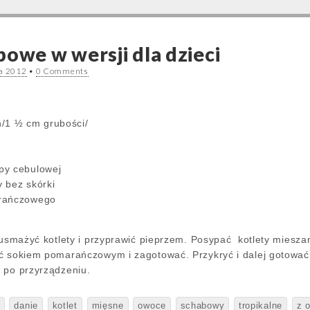
bowe w wersji dla dzieci
da 2012
•
0 Comments
/1 ½ cm grubości/
py cebulowej
 bez skórki
arańczowego
, usmażyć kotlety i przyprawić pieprzem. Posypać kotlety mies
ć sokiem pomarańczowym i zagotować. Przykryć i dalej gotować 
 po przyrządzeniu.
danie
kotlet
mięsne
owoce
schabowy
tropikalne
z 