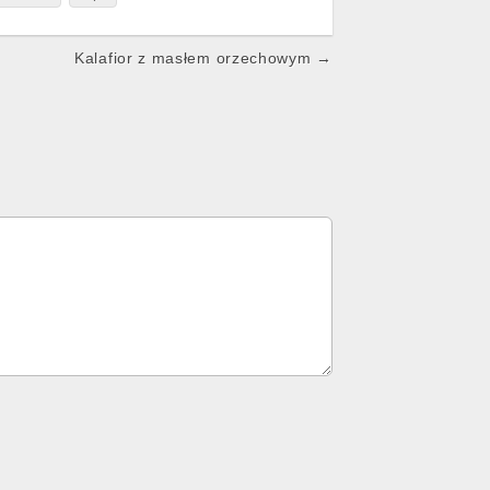
Kalafior z masłem orzechowym →