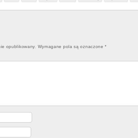
nie opublikowany.
Wymagane pola są oznaczone
*