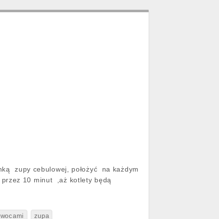
zanką zupy cebulowej, położyć na każdym
przez 10 minut ,aż kotlety będą
owocami
zupa