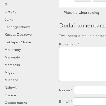
Grill
Post
Grzyby
← Placek z wieprzowiną
navigation
Jajka
Dodaj komentarz
Jednogarnkowe
Kasza, Zbożowe
Twój adres e-mail nie zosta
Koktajle i Shake
Komentarz
*
Makarony
Marynaty
Members
Mięsa
Mleczne
Nalewki
Nazwa
*
Owoce
E-mail
*
Owoce morza