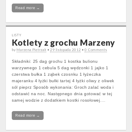
Read more →
LISTY
Kotlety z grochu Marzeny
by
Marzena Pietrzak
•
29 listopada 2012
•
0 Comments
Składniki: 25 dag grochu 1 kostka bulionu
warzywnego 1 cebula 5 dag wędzonki 1 jajko 1
czerstwa bułka 1 ząbek czosnku 1 łyżeczka
majeranku 4 łyżki bułki tartej 4 łyżki oliwy z oliwek
sól pieprz Sposób wykonania: Groch zalać woda i
odstawić na noc. Następnego dnia gotować w tej
samej wodzie z dodatkiem kostki rosołowej.…
Read more →