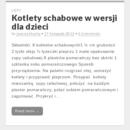
LISTY
Kotlety schabowe w wersji
dla dzieci
by
Joanna Mucha
•
27 listopada 2012
•
0 Comments
Składniki: 8 kotletów schabowych/1 ½ cm grubości/
2 łyżki oleju ¼ łyżeczki pieprzu 1 małe opakowanie
zupy cebulowej 8 plastrów pomarańczy bez skórki 1
szklanka soku pomarańczowego Sposób
przyrządzenia: Na patelni rozgrzać olej, usmażyć
kotlety i przyprawić pieprzem. Posypać kotlety
mieszanką zupy cebulowej, położyć na każdym
plaster pomarańczy, polać sokiem pomarańczowym i
zagotować. Przykryć i…
Read more →