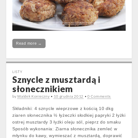
Read more →
LISTY
Sznycle z musztardą i
słonecznikiem
by
Waldek Konieczny
•
10 grudnia 2012
•
0 Comments
Składniki: 4 sznycle wieprzowe z kością 10 dkg
ziaren słonecznika ½ łyżeczki słodkiej papryki 2 łyżki
ostrej musztardy 3 łyżki oleju sól, pieprz do smaku
Sposób wykonania: Ziarna słonecznika zemleć w
młynku do kawy, wymieszać z musztardą, doprawić