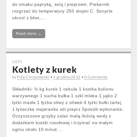
do smaku papryką, solą i pieprzem. Piekarnik
rozgrzać do temperatury 250 stopni C. Sznycle
okroić z błon,…
Read more →
LISTY
Kotlety z kurek
by
Filip Chrzanowski
•
4 grudnia 2012
•
0 Comments
Składniki: ½ kg kurek 1 cebula 1 kostka bulionu
warzywnego 1 sucha bułka 1 szkl mleka 1 jajko 2
łyżki masła 1 łyżka oliwy z oliwek 4 łyżki bułki tartej
1 łyżeczka majeranku sól pieprz Sposób wykonania:
Oczyszczone grzyby zalać małą ilością wody z
dodatkiem kostki rosołowej i trzymać na małym
ogniu około 10 minut.…