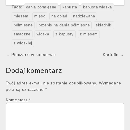
Tags:
dania półmięsne
kapusta
kapusta włoska
mięsem
mięso
na obiad
nadziewana
półmięsne
przepis na dania półmięsne
składniki
smaczne
włoska
z kapusty
z mięsem
z włoskiej
Post
← Pieczarki w konserwie
Kartofle →
navigation
Dodaj komentarz
Twój adres e-mail nie zostanie opublikowany.
Wymagane
pola są oznaczone
*
Komentarz
*