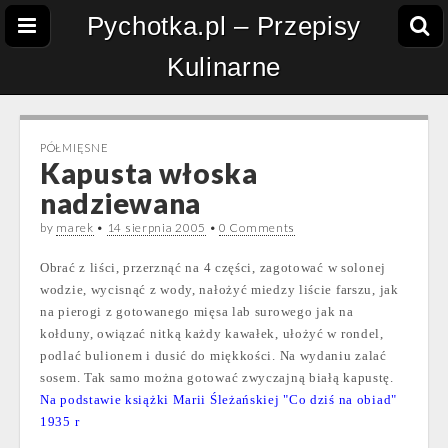
Pychotka.pl – Przepisy
Kulinarne
PÓŁMIĘSNE
Kapusta włoska
nadziewana
by
marek
•
14 sierpnia 2005
•
0 Comments
Obrać z liści, przerznąć na 4 części, zagotować w solonej
wodzie, wycisnąć z wody, nałożyć miedzy liście farszu, jak
na pierogi z gotowanego mięsa lab surowego jak na
kołduny, owiązać nitką każdy kawałek, ułożyć w rondel,
podlać bulionem i dusić do miękkości. Na wydaniu zalać
sosem. Tak samo można gotować zwyczajną białą kapustę.
Na podstawie książki Marii Śleżańskiej "Co dziś na obiad"
1935 r