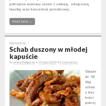
pokrojone ananasy razem z zalewą, odsączoną
fasolkę oraz koncentrat pomidorowy.…
Read more →
PÓŁMIĘSNE
Schab duszony w młodej
kapuście
by
Iwona Podgórna
•
19 lipca 2009
•
0 Comments
Składn
iki: 50
dkg
schab
u bez
kości
pokroj