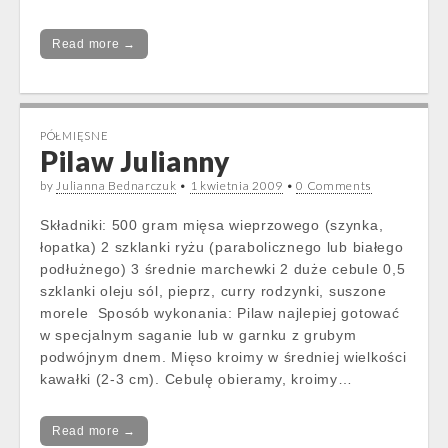
Read more →
PÓŁMIĘSNE
Pilaw Julianny
by
Julianna Bednarczuk
•
1 kwietnia 2009
•
0 Comments
Składniki: 500 gram mięsa wieprzowego (szynka,
łopatka) 2 szklanki ryżu (parabolicznego lub białego
podłużnego) 3 średnie marchewki 2 duże cebule 0,5
szklanki oleju sól, pieprz, curry rodzynki, suszone
morele Sposób wykonania: Pilaw najlepiej gotować
w specjalnym saganie lub w garnku z grubym
podwójnym dnem. Mięso kroimy w średniej wielkości
kawałki (2-3 cm). Cebulę obieramy, kroimy…
Read more →