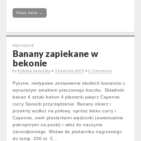
Read more →
PÓŁMIĘSNE
Banany zapiekane w
bekonie
by
Elżbieta Świtulska
•
3 kwietnia 2009
•
0 Comments
Pyszne, nietypowe zestawienie słodkich bananów z
wyrazistym smakiem pieczonego boczku. Składniki:
banan 4 sztuki bekon 4 plasterki pieprz Cayenne
curry Sposób przyrządzenia: Banany obierz i
przekrój wzdłuż na połowy, oprósz lekko curry i
Cayenne, owiń plasterkami wędzonki (ewentualnie
pokrojonymi na paski) i włóż do naczynia
żaroodpornego. Wstaw do piekarnika nagrzanego
do temp. 200 st. C…