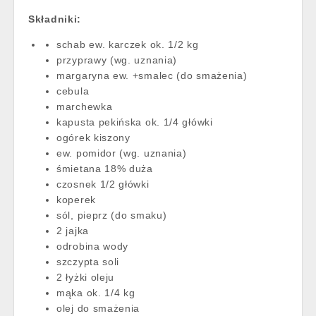
Składniki:
schab ew. karczek ok. 1/2 kg
przyprawy (wg. uznania)
margaryna ew. +smalec (do smażenia)
cebula
marchewka
kapusta pekińska ok. 1/4 główki
ogórek kiszony
ew. pomidor (wg. uznania)
śmietana 18% duża
czosnek 1/2 główki
koperek
sól, pieprz (do smaku)
2 jajka
odrobina wody
szczypta soli
2 łyżki oleju
mąka ok. 1/4 kg
olej do smażenia