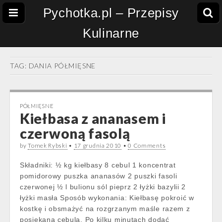
Pychotka.pl – Przepisy
Kulinarne
TAG:
DANIA PÓŁMIĘSNE
PÓŁMIĘSNE
Kiełbasa z ananasem i
czerwoną fasolą
by
Tomek Rybski
•
17 grudnia 2010
•
0 Comments
Składniki: ½ kg kiełbasy 8 cebul 1 koncentrat
pomidorowy puszka ananasów 2 puszki fasoli
czerwonej ½ l bulionu sól pieprz 2 łyżki bazylii 2
łyżki masła Sposób wykonania: Kiełbasę pokroić w
kostkę i obsmażyć na rozgrzanym maśle razem z
posiekaną cebulą. Po kilku minutach dodać