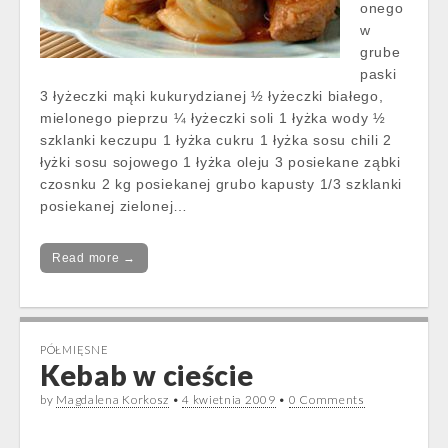
onego
w
grube
paski
3 łyżeczki mąki kukurydzianej ½ łyżeczki białego,
mielonego pieprzu ¼ łyżeczki soli 1 łyżka wody ½
szklanki keczupu 1 łyżka cukru 1 łyżka sosu chili 2
łyżki sosu sojowego 1 łyżka oleju 3 posiekane ząbki
czosnku 2 kg posiekanej grubo kapusty 1/3 szklanki
posiekanej zielonej…
Read more →
PÓŁMIĘSNE
Kebab w cieście
by
Magdalena Korkosz
•
4 kwietnia 2009
•
0 Comments