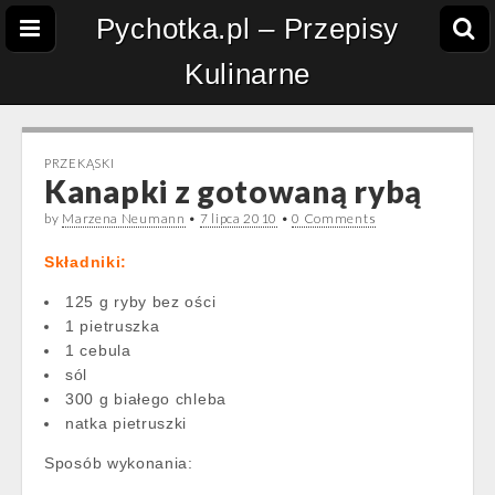
Pychotka.pl – Przepisy
Kulinarne
PRZEKĄSKI
Kanapki z gotowaną rybą
by
Marzena Neumann
•
7 lipca 2010
•
0 Comments
Składniki:
125 g ryby bez ości
1 pietruszka
1 cebula
sól
300 g białego chleba
natka pietruszki
Sposób wykonania: