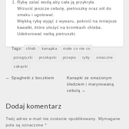
Rybę zalać wodą aby cała ją przykryła.
Wrzucić jeszcze cebulę, pietruszkę oraz sól do
smaku i ugotować.
Miękką rybę wyjąć z wywaru, pokroić na mniejsze
kawałki, które ułożyć na kromkach chleba.
Udekorować natką pietruszki.
Tags:
chleb
kanapka
małe co nie co
przegryzki
przekąski
przepis
ryby
smaczne
zakąski
Post
← Spaghetti z boczkiem
Kanapki ze smażonym
navigation
śledziem i marynowaną
cebulą →
Dodaj komentarz
Twój adres e-mail nie zostanie opublikowany.
Wymagane
pola są oznaczone
*