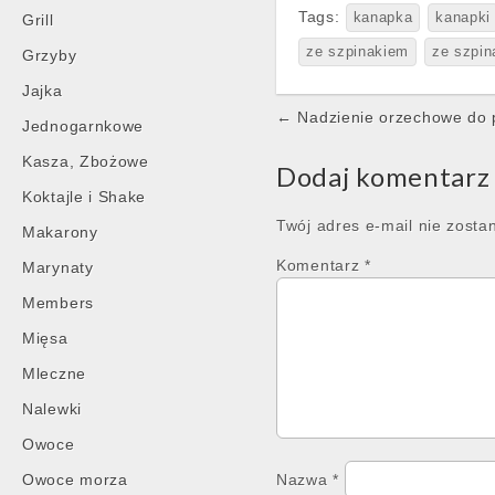
Tags:
kanapka
kanapki
Grill
ze szpinakiem
ze szpin
Grzyby
Jajka
Post
← Nadzienie orzechowe do 
Jednogarnkowe
navigation
Kasza, Zbożowe
Dodaj komentarz
Koktajle i Shake
Twój adres e-mail nie zosta
Makarony
Komentarz
*
Marynaty
Members
Mięsa
Mleczne
Nalewki
Owoce
Owoce morza
Nazwa
*