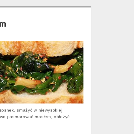
em
czosnek, smażyć w niewysokiej
czywo posmarować masłem, obłożyć