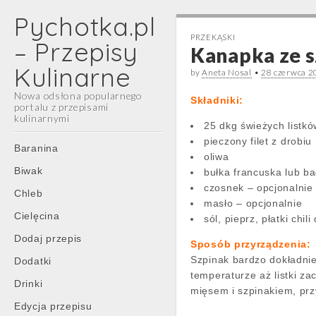
Pychotka.pl
PRZEKĄSKI
– Przepisy
Kanapka ze s
Kulinarne
by
Aneta Nosal
•
28 czerwca 2
Nowa odsłona popularnego
Składniki:
portalu z przepisami
kulinarnymi
25 dkg świeżych listk
pieczony filet z drobiu
Main
Skip
Baranina
oliwa
menu
to
Biwak
bułka francuska lub ba
content
czosnek – opcjonalnie
Chleb
masło – opcjonalnie
Cielęcina
sól, pieprz, płatki chil
Dodaj przepis
Sposób przyrządzenia:
Szpinak bardzo dokładnie
Dodatki
temperaturze aż listki z
Drinki
mięsem i szpinakiem, pr
Edycja przepisu