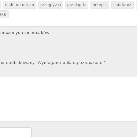
małe co nie co
przegryzki
przekąski
przepis
sandwicz
aku
pieczonych ziemniaków
nie opublikowany.
Wymagane pola są oznaczone
*