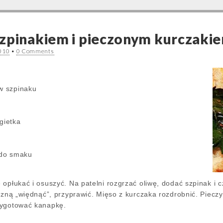
zpinakiem i pieczonym kurczaki
010
•
0 Comments
ów szpinaku
gietka
i do smaku
 opłukać i osuszyć. Na patelni rozgrzać oliwę, dodać szpinak i 
aczną „więdnąć”, przyprawić. Mięso z kurczaka rozdrobnić. Pie
zygotować kanapkę.