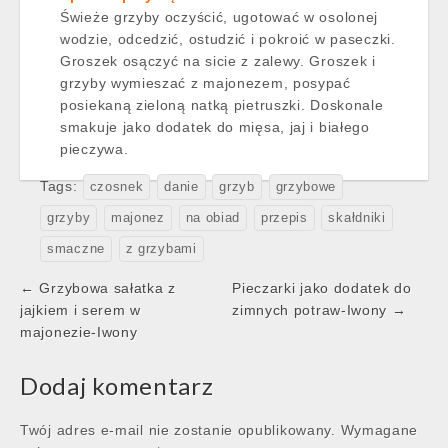
Świeże grzyby oczyścić, ugotować w osolonej
wodzie, odcedzić, ostudzić i pokroić w paseczki.
Groszek osączyć na sicie z zalewy. Groszek i
grzyby wymieszać z majonezem, posypać
posiekaną zieloną natką pietruszki. Doskonale
smakuje jako dodatek do mięsa, jaj i białego
pieczywa.
Tags:
czosnek
danie
grzyb
grzybowe
grzyby
majonez
na obiad
przepis
skałdniki
smaczne
z grzybami
Post
← Grzybowa sałatka z
Pieczarki jako dodatek do
navigation
jajkiem i serem w
zimnych potraw-Iwony →
majonezie-Iwony
Dodaj komentarz
Twój adres e-mail nie zostanie opublikowany.
Wymagane