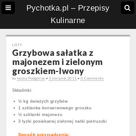
Pychotka.pl – Przepisy
Kulinarne
LISTY
Grzybowa sałatka z
majonezem i zielonym
groszkiem-Iwony
by
Iwona Podgórna
•
3 sierpnia 2011
•
0 Comments
Składniki:
½ kg świeżych grzybów
1 szklanka konserwowego groszku
½ szklanki majonezu
3 łyżki posiekanej zielonej natki pietruszki
Sposób przyrządzenia: