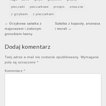
pieczarki
pieczarkowe
przepis
smaczne
z grzybami
z pieczarkami
Post
← Grzybowa sałatka z
Sałatka z kapusty, ananasa
navigation
majonezem i zielonym
i moreli →
groszkiem-Iwony
Dodaj komentarz
Twój adres e-mail nie zostanie opublikowany.
Wymagane
pola są oznaczone
*
Komentarz
*