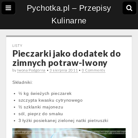
Pychotka.pl – Przepisy
Kulinarne
LISTY
Pieczarki jako dodatek do
zimnych potraw-Iwony
by
Iwona Podgórna
•
3 sierpnia 2011
•
0 Comments
Składniki:
½ kg świeżych pieczarek
szczypta kwasku cytrynowego
½ szklanki majonezu
sól, pieprz do smaku
3 łyżki posiekanej zielonej natki pietruszki