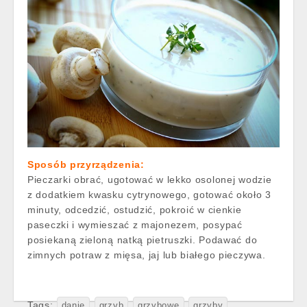
Sposób przyrządzenia:
Pieczarki obrać, ugotować w lekko osolonej wodzie
z dodatkiem kwasku cytrynowego, gotować około 3
minuty, odcedzić, ostudzić, pokroić w cienkie
paseczki i wymieszać z majonezem, posypać
posiekaną zieloną natką pietruszki. Podawać do
zimnych potraw z mięsa, jaj lub białego pieczywa.
Tags:
danie
grzyb
grzybowe
grzyby