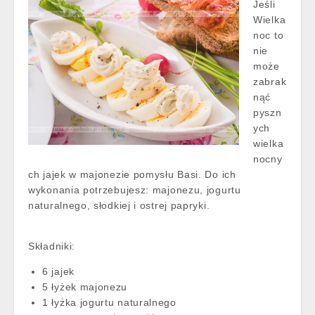
Jeśli
Wielka
noc to
nie
może
zabrak
nąć
pyszn
ych
wielka
nocny
ch jajek w majonezie pomysłu Basi. Do ich
wykonania potrzebujesz: majonezu, jogurtu
naturalnego, słodkiej i ostrej papryki.
Składniki:
6 jajek
5 łyżek majonezu
1 łyżka jogurtu naturalnego