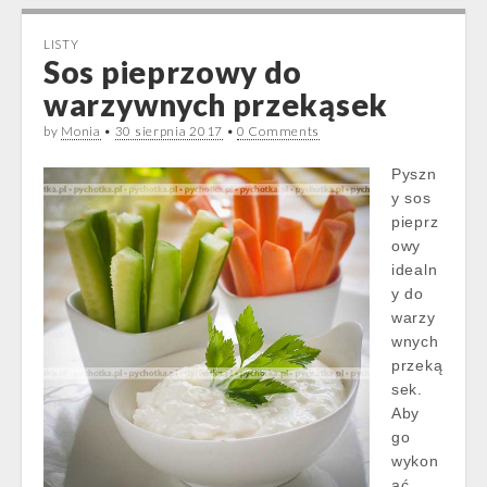
LISTY
Sos pieprzowy do
warzywnych przekąsek
by
Monia
•
30 sierpnia 2017
•
0 Comments
Pyszn
y sos
pieprz
owy
idealn
y do
warzy
wnych
przeką
sek.
Aby
go
wykon
ać