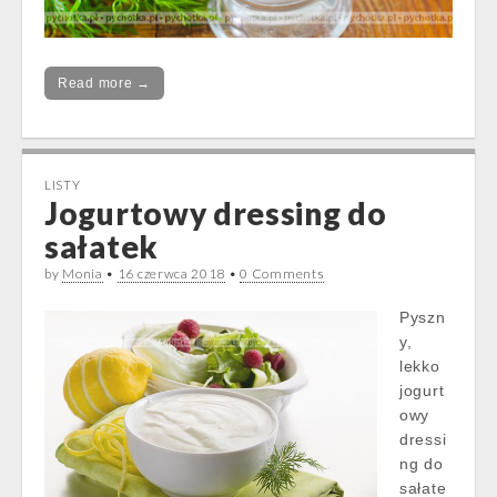
Read more →
LISTY
Jogurtowy dressing do
sałatek
by
Monia
•
16 czerwca 2018
•
0 Comments
Pyszn
y,
lekko
jogurt
owy
dressi
ng do
sałate