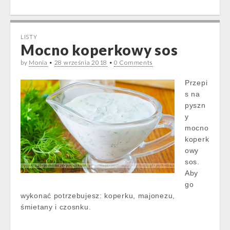
LISTY
Mocno koperkowy sos
by
Monia
•
28 września 2018
•
0 Comments
Przepi
s na
pyszn
y
mocno
koperk
owy
sos.
Aby
go
wykonać potrzebujesz: koperku, majonezu,
śmietany i czosnku.