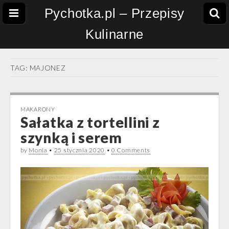
Pychotka.pl – Przepisy
Kulinarne
TAG:
MAJONEZ
MAKARONY
Sałatka z tortellini z
szynką i serem
by
Monia
•
25 stycznia 2020
•
0 Comments