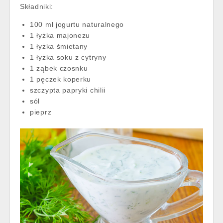
Składniki:
100 ml jogurtu naturalnego
1 łyżka majonezu
1 łyżka śmietany
1 łyżka soku z cytryny
1 ząbek czosnku
1 pęczek koperku
szczypta papryki chilii
sól
pieprz