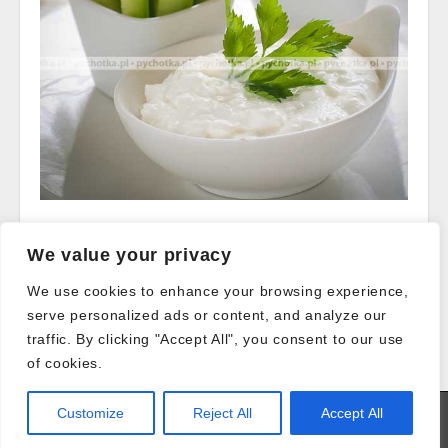
Read more →
We value your privacy
We use cookies to enhance your browsing experience,
serve personalized ads or content, and analyze our
Post
traffic. By clicking "Accept All", you consent to our use
← Older posts
navigation
of cookies.
Customize
Reject All
Accept All
Copyright © 2026
Pychotka.pl - Przepisy Kulinarne
. All Rights
Reserved.