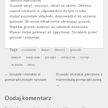
Sposób wykonania:
Gruszki umyć, osuszyć, obrać ze skórki. Obrane
owoce umieścić w odpowiednio dużym rondlu,
dodać pozostałe składniki, doprowadzić do wrzenia,
gotować 30 minut kilkakrotnie obracając gruszki.
Miękkie gruszki wyłożyć na salaterki deserowe.
Wywar nadal gotować aż zgęstnieje. Syropem polać
gruszki i podawać.
Tags:
czerwone
deser
desery
gruszki
owoce
owocowe
przepis
smaczne
syrop
w winie
wino
Post
← Gruszki chińskie w
Gruszki chińskie pieczone z
navigation
pomarańczowym syropie
marmoladą pomarańczową
→
Dodaj komentarz