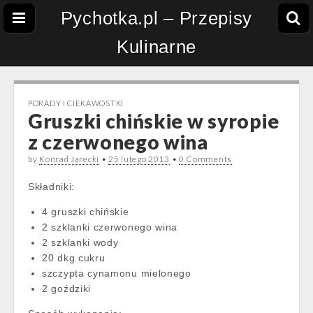
Pychotka.pl – Przepisy
Kulinarne
PORADY I CIEKAWOSTKI
Gruszki chińskie w syropie
z czerwonego wina
by
Konrad Jarecki
•
25 lutego 2013
•
0 Comments
Składniki:
4 gruszki chińskie
2 szklanki czerwonego wina
2 szklanki wody
20 dkg cukru
szczypta cynamonu mielonego
2 goździki