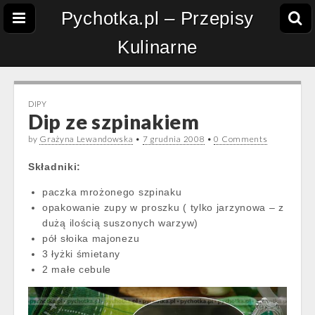
Pychotka.pl – Przepisy
Kulinarne
DIPY
Dip ze szpinakiem
by
Grażyna Lewandowska
•
7 grudnia 2008
•
0 Comments
Składniki:
paczka mrożonego szpinaku
opakowanie zupy w proszku ( tylko jarzynowa – z
dużą ilością suszonych warzyw)
pół słoika majonezu
3 łyżki śmietany
2 małe cebule