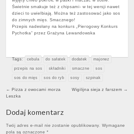
wyjęty chleb pokroić w paski i maczać w sosie.
Świetnie smakuje też z chipsami- w tej wersji nawet
dzieci to uwielbiają. Można też zastosować jako sos
do zimnych mięs. Smacznego!
Przepis nadesłany na konkurs „Pierogowy Konkurs
Pychotka” przez Grażyna Lewandowska
Tags:
cebula
do sałatek
dodatek
majonez
przepis na sos
składniki
smaczne
sos
sos do mięs
sos do ryb
sosy
szpinak
Post
← Pizza z owocami morza
Wigilijna sieja z farszem →
navigation
Leszka
Dodaj komentarz
Twój adres e-mail nie zostanie opublikowany.
Wymagane
pola są oznaczone
*