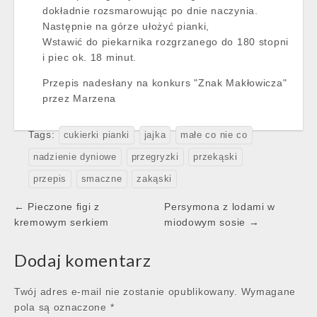
dokładnie rozsmarowując po dnie naczynia.
Następnie na górze ułożyć pianki,
Wstawić do piekarnika rozgrzanego do 180 stopni
i piec ok. 18 minut.
Przepis nadesłany na konkurs "Znak Makłowicza"
przez Marzena
Tags:
cukierki pianki
jajka
małe co nie co
nadzienie dyniowe
przegryzki
przekąski
przepis
smaczne
zakąski
Post
← Pieczone figi z
Persymona z lodami w
navigation
kremowym serkiem
miodowym sosie →
Dodaj komentarz
Twój adres e-mail nie zostanie opublikowany.
Wymagane
pola są oznaczone
*