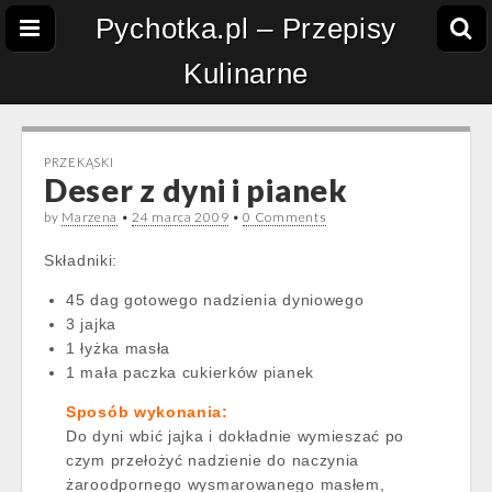
Pychotka.pl – Przepisy
Kulinarne
PRZEKĄSKI
Deser z dyni i pianek
by
Marzena
•
24 marca 2009
•
0 Comments
Składniki:
45 dag gotowego nadzienia dyniowego
3 jajka
1 łyżka masła
1 mała paczka cukierków pianek
Sposób wykonania:
Do dyni wbić jajka i dokładnie wymieszać po
czym przełożyć nadzienie do naczynia
żaroodpornego wysmarowanego masłem,