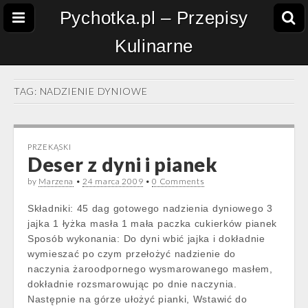
Pychotka.pl – Przepisy
Kulinarne
TAG:
NADZIENIE DYNIOWE
PRZEKĄSKI
Deser z dyni i pianek
by
Marzena
•
24 marca 2009
•
0 Comments
Składniki: 45 dag gotowego nadzienia dyniowego 3
jajka 1 łyżka masła 1 mała paczka cukierków pianek
Sposób wykonania: Do dyni wbić jajka i dokładnie
wymieszać po czym przełożyć nadzienie do
naczynia żaroodpornego wysmarowanego masłem,
dokładnie rozsmarowując po dnie naczynia.
Następnie na górze ułożyć pianki, Wstawić do