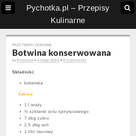
Pychotka.pl – Przepisy
Kulinarne
PRZETWORY DOMOWE
Botwina konserwowana
by
Krystyna
•
4 maja 2006
•
0 Comments
Składniki:
botwinka
Zalewa:
1 l wody
½ szklanki octu spirytusowego
7 dkg cukru
2,5 dkg soli
1 liść laurowy