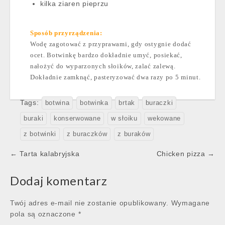
kilka ziaren pieprzu
Sposób przyrządzenia:
Wodę zagotować z przyprawami, gdy ostygnie dodać
ocet. Botwinkę bardzo dokładnie umyć, posiekać,
nałożyć do wyparzonych słoików, zalać zalewą.
Dokładnie zamknąć, pasteryzować dwa razy po 5 minut.
Tags:
botwina
botwinka
brtak
buraczki
buraki
konserwowane
w słoiku
wekowane
z botwinki
z buraczków
z buraków
Post
← Tarta kalabryjska
Chicken pizza →
navigation
Dodaj komentarz
Twój adres e-mail nie zostanie opublikowany.
Wymagane
pola są oznaczone
*