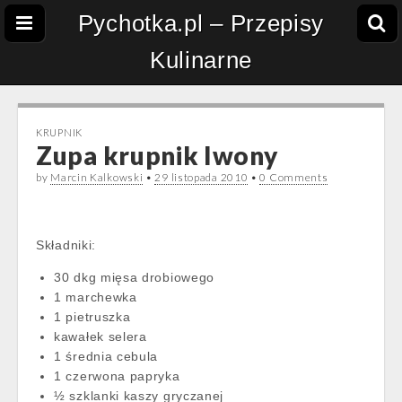
Pychotka.pl – Przepisy
Kulinarne
KRUPNIK
Zupa krupnik Iwony
by
Marcin Kalkowski
•
29 listopada 2010
•
0 Comments
Składniki:
30 dkg mięsa drobiowego
1 marchewka
1 pietruszka
kawałek selera
1 średnia cebula
1 czerwona papryka
½ szklanki kaszy gryczanej