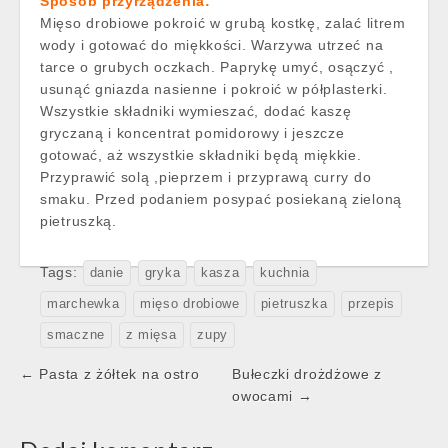
Sposób przyrządzenia:
Mięso drobiowe pokroić w grubą kostkę, zalać litrem
wody i gotować do miękkości. Warzywa utrzeć na
tarce o grubych oczkach. Paprykę umyć, osączyć ,
usunąć gniazda nasienne i pokroić w półplasterki.
Wszystkie składniki wymieszać, dodać kaszę
gryczaną i koncentrat pomidorowy i jeszcze
gotować, aż wszystkie składniki będą miękkie.
Przyprawić solą ,pieprzem i przyprawą curry do
smaku. Przed podaniem posypać posiekaną zieloną
pietruszką.
Tags:
danie
gryka
kasza
kuchnia
marchewka
mięso drobiowe
pietruszka
przepis
smaczne
z mięsa
zupy
Post
← Pasta z żółtek na ostro
Bułeczki drożdżowe z
navigation
owocami →