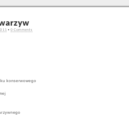
 warzyw
2011
•
0 Comments
szku konserwowego
nej
warzywnego