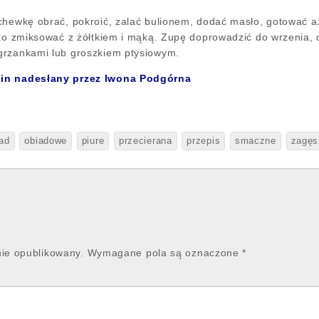
rchewkę obrać, pokroić, zalać bulionem, dodać masło, gotować 
eko zmiksować z żółtkiem i mąką. Zupę doprowadzić do wrzenia,
grzankami lub groszkiem ptysiowym.
din nadesłany przez Iwona Podgórna
ad
obiadowe
piure
przecierana
przepis
smaczne
zagęs
nie opublikowany.
Wymagane pola są oznaczone
*