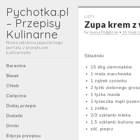
Pychotka.pl
LISTY
– Przepisy
Zupa krem z
Kulinarne
by
Iwona Podgórna
•
10 maja 
Nowa odsłona popularnego
portalu z przepisami
kulinarnymi
Składniki:
Main
Skip
Baranina
15 dkg ziemniaków
menu
to
1 mała marchewka
Biwak
content
1 ząbek czosnku
Chleb
2 łyżki zielonego gro
1 łyżka masła
Cielęcina
1 łyżeczka mąki pszen
Dodaj przepis
1 żółtko
2/3 szklanki mleka
Dodatki
1,5 szklanki bulionu 
Drinki
sól, pieprz
Edycja przepisu