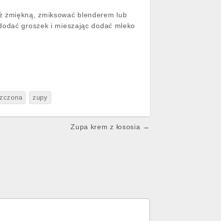
aż zmiękną, zmiksować blenderem lub
 dodać groszek i mieszając dodać mleko
zczona
zupy
Zupa krem z łososia →