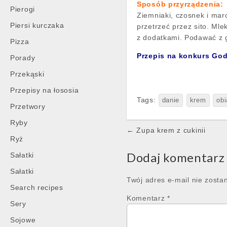
Sposób przyrządzenia:
Pierogi
Ziemniaki, czosnek i ma
Piersi kurczaka
przetrzeć przez sito. Ml
z dodatkami. Podawać z 
Pizza
Przepis na konkurs Go
Porady
Przekąski
Przepisy na łososia
Tags:
danie
krem
obi
Przetwory
Ryby
Post
← Zupa krem z cukinii
Ryż
navigation
Dodaj komentarz
Sałatki
Sałatki
Twój adres e-mail nie zosta
Search recipes
Komentarz
*
Sery
Sojowe