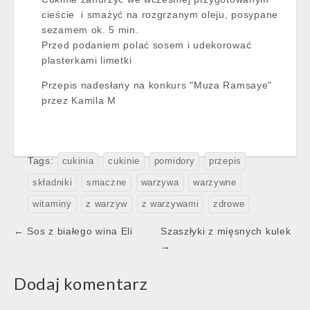
cieście i smażyć na rozgrzanym oleju, posypane
sezamem ok. 5 min.
Przed podaniem polać sosem i udekorować
plasterkami limetki
Przepis nadesłany na konkurs "Muza Ramsaye"
przez Kamila M
Tags:
cukinia
cukinie
pomidory
przepis
składniki
smaczne
warzywa
warzywne
witaminy
z warzyw
z warzywami
zdrowe
Post
← Sos z białego wina Eli
Szaszłyki z mięsnych kulek
navigation
→
Dodaj komentarz