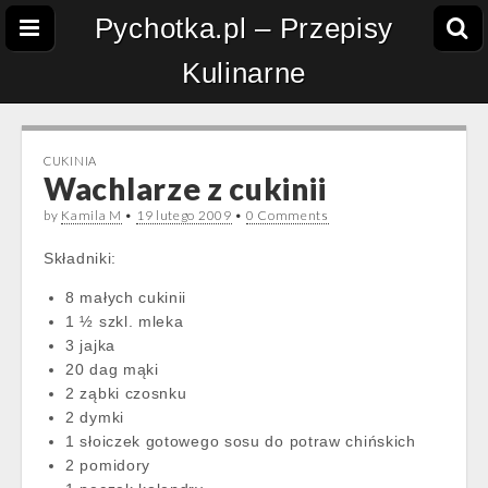
Pychotka.pl – Przepisy
Kulinarne
CUKINIA
Wachlarze z cukinii
by
Kamila M
•
19 lutego 2009
•
0 Comments
Składniki:
8 małych cukinii
1 ½ szkl. mleka
3 jajka
20 dag mąki
2 ząbki czosnku
2 dymki
1 słoiczek gotowego sosu do potraw chińskich
2 pomidory