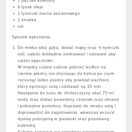
1 pęczek kolendry
6 łyżek oleju
2 łyżeczki ziarna sezamowego
1 limetka
sól
Sposób wykonania:
Do mleka wbić jajka, dodać mąkę oraz ½ łyżeczki
soli, całość dokładnie zmiksować i odstawić aby
ciasto spęczniało.
W między czasie cukinie pokroić wzdłuż na
cienkie plastry nie docinając do końca po czym
rozsunąć lekko plastry aby powstał wachlarz,
który oprószyć solą i odstawić na 15 min.
Następnie do sosu do chińszczyzny wlać 70 ml
wody oraz dodać posiekany czosnek oraz obrane
i pokrojone pomidory, doprawić do smaku solą i
doprowadzić do zagotowania, wówczas wrzucić
dymkę pokrojoną w plasterki oraz posiekaną
kolendrę.
Cukinie zanurzyć we wcześniej przygotowanym