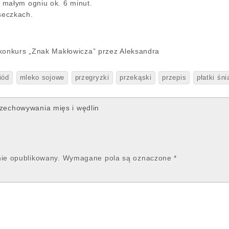
małym ogniu ok. 6 minut.
seczkach.
konkurs „Znak Makłowicza” przez Aleksandra
iód
mleko sojowe
przegryzki
przekąski
przepis
płatki śn
echowywania mięs i wędlin
nie opublikowany.
Wymagane pola są oznaczone
*