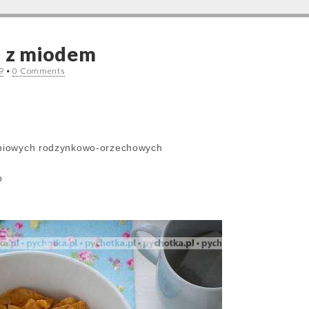
i z miodem
9
•
0 Comments
daniowych rodzynkowo-orzechowych
o