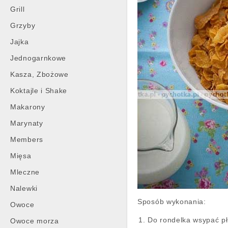
Grill
Grzyby
Jajka
Jednogarnkowe
Kasza, Zbożowe
Koktajle i Shake
Makarony
Marynaty
Members
Mięsa
Mleczne
Nalewki
Sposób wykonania:
Owoce
Do rondelka wsypać pła
Owoce morza