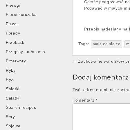
Całość podgrzewać na 
Pierogi
Podawać w małych mi
Piersi kurczaka
Pizza
Przepis nadesłany na 
Porady
Przekąski
Tags:
małe co nie co
m
Przepisy na łososia
Post
Przetwory
← Zachowanie warunków prz
navigation
Ryby
Dodaj komentarz
Ryż
Sałatki
Twój adres e-mail nie zosta
Sałatki
Komentarz
*
Search recipes
Sery
Sojowe