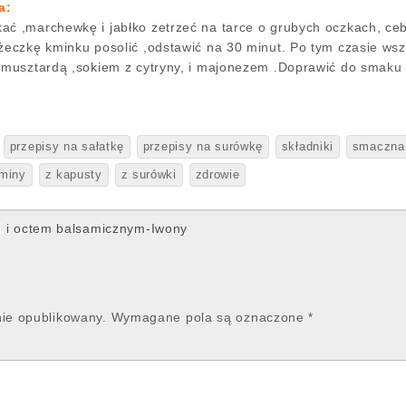
a:
ać ,marchewkę i jabłko zetrzeć na tarce o grubych oczkach, cebu
żeczkę kminku posolić ,odstawić na 30 minut. Po tym czasie wsz
, musztardą ,sokiem z cytryny, i majonezem .Doprawić do smaku 
przepisy na sałatkę
przepisy na surówkę
składniki
smaczna
aminy
z kapusty
z surówki
zdrowie
i octem balsamicznym-Iwony
nie opublikowany.
Wymagane pola są oznaczone
*