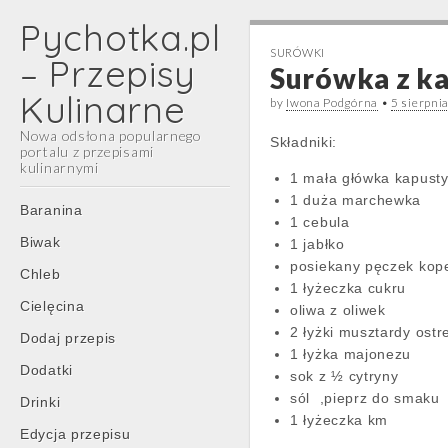
Pychotka.pl
SURÓWKI
– Przepisy
Surówka z k
Kulinarne
by
Iwona Podgórna
•
5 sierpni
Nowa odsłona popularnego
Składniki:
portalu z przepisami
kulinarnymi
1 mała główka kapust
1 duża marchewka
Main
Skip
Baranina
1 cebula
menu
to
Biwak
1 jabłko
content
posiekany pęczek kop
Chleb
1 łyżeczka cukru
Cielęcina
oliwa z oliwek
2 łyżki musztardy ostre
Dodaj przepis
1 łyżka majonezu
Dodatki
sok z ½ cytryny
sól ,pieprz do smaku
Drinki
1 łyżeczka km
Edycja przepisu