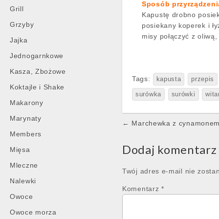
Sposób przyrządzeni
Grill
Kapustę drobno posiek
Grzyby
posiekany koperek i ły
misy połączyć z oliwą
Jajka
Jednogarnkowe
Kasza, Zbożowe
Tags:
kapusta
przepis
Koktajle i Shake
surówka
surówki
wit
Makarony
Marynaty
Post
← Marchewka z cynamonem 
navigation
Members
Dodaj komentarz
Mięsa
Mleczne
Twój adres e-mail nie zosta
Nalewki
Komentarz
*
Owoce
Owoce morza