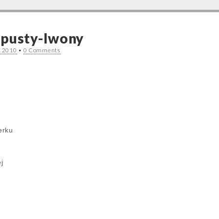
apusty-Iwony
a 2010
•
0 Comments
y
erku
j