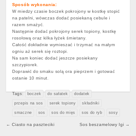
Sposób wykonania:
W miedzy czasie boczek pokrojony w kostkę stopić
na patelni, wówczas dodać posiekaną cebule i
razem smażyć.
Następnie dodać pokrojony serek topiony, kostkę
rosołową oraz kilka łyżek śmietany.
Całość dokładnie wymieszać i trzymać na małym
ogniu aż serek się roztopi.
Na sam koniec dodać jeszcze posiekany
szczypiorek.
Doprawić do smaku solą ora pieprzem i gotować
ostanie 10 minut.
Tags:
boczek
do sałatek
dodatek
przepis na sos
serek topiony
składniki
smaczne
sos
sos do mięs
sos do ryb
sosy
Post
← Ciasto na paszteciki
Sos beszamelowy Igi →
navigation