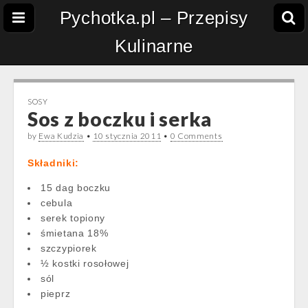
Pychotka.pl – Przepisy
Kulinarne
SOSY
Sos z boczku i serka
by
Ewa Kudzia
•
10 stycznia 2011
•
0 Comments
Składniki:
15 dag boczku
cebula
serek topiony
śmietana 18%
szczypiorek
½ kostki rosołowej
sól
pieprz