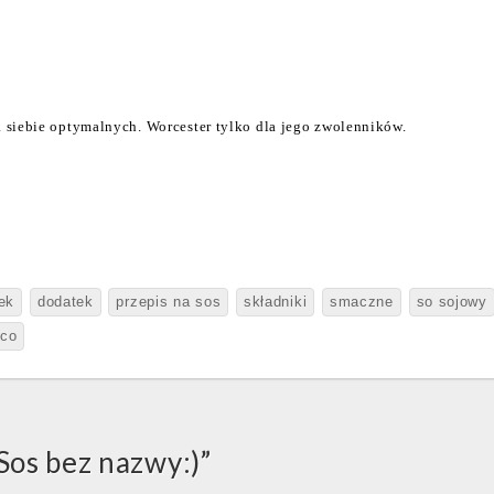
 siebie optymalnych. Worcester tylko dla jego zwolenników.
ek
dodatek
przepis na sos
składniki
smaczne
so sojowy
sco
Sos bez nazwy:)
”