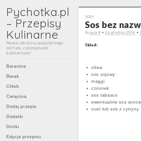
Pychotka.pl
SOSY
– Przepisy
Sos bez nazw
Kulinarne
by
pejsik
•
26 grudnia 2004
•
Nowa odsłona popularnego
Skład:
portalu z przepisami
kulinarnymi
Main
Skip
Baranina
oliwa
menu
to
sos sojowy
Biwak
content
maggi
Chleb
czosnek
sos tabasco
Cielęcina
ewentualnie sos worce
Dodaj przepis
ocet lub sok z cytryny
Dodatki
Drinki
Edycja przepisu