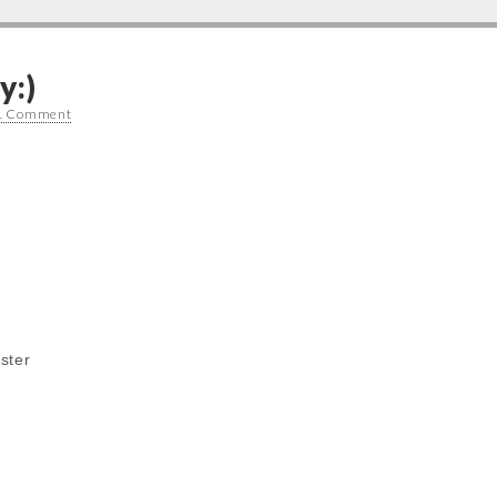
y:)
1 Comment
ster