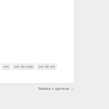
sos
sos do mięs
sos do ryb
Sałatka z ogorkow →