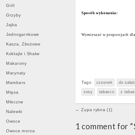
Grill
Sposób wykonania:
Grzyby
Jajka
Jednogarnkowe
Wymieszać w proporcjach dla
Kasza, Zbożowe
Koktajle i Shake
Makarony
Marynaty
Tags:
Members
czosnek
do sałat
Mięsa
sosy
tabasco
z taba
Mleczne
Post
← Zupa rybna (1)
Nalewki
navigation
Owoce
1 comment for “
Owoce morza