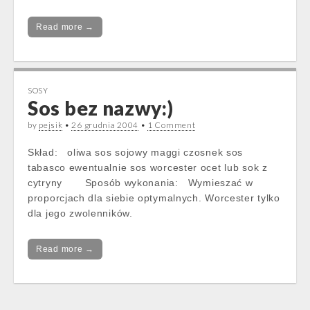
Read more →
SOSY
Sos bez nazwy:)
by
pejsik
•
26 grudnia 2004
•
1 Comment
Skład: oliwa sos sojowy maggi czosnek sos
tabasco ewentualnie sos worcester ocet lub sok z
cytryny Sposób wykonania: Wymieszać w
proporcjach dla siebie optymalnych. Worcester tylko
dla jego zwolenników.
Read more →