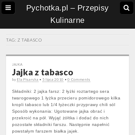
Pychotka.pl – Przepisy
Kulinarne
TAG:
Z TABASCO
JAJKA
Jajka z tabasco
by
Ela Pisarska
•
5 lipca 2010
•
0 Comments
Składniki: 2 jajka farsz: 2 łyżki roztartego sera
twarogowego 1 łyżka przecieru pomidorowego kilka
kropli tabasco lub 1/4 łyżeczki przyprawy chili sól
Sposób wykonania: Ugotowane jajka obrać i
przekroić na pół. Wyjąć żółtka i dodać do nich
pozostałe składniki farszu. Następnie napełnić
powstałym farszem białka jajek.