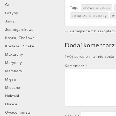
Grill
Tags:
czerwona cebula
Grzyby
sprawdzone przepisy
wi
Jajka
Jednogarnkowe
Post
← Zabaglione z biszkoptami
navigation
Kasza, Zbożowe
Dodaj komentarz
Koktajle i Shake
Makarony
Twój adres e-mail nie zosta
Marynaty
Komentarz
*
Members
Mięsa
Mleczne
Nalewki
Owoce
Owoce morza