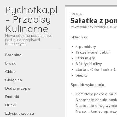
Pychotka.pl
SAŁATKI
– Przepisy
Sałatka z po
Kulinarne
by
Weronika Wieczorek
•
10 w
Nowa odsłona popularnego
Składniki:
portalu z przepisami
kulinarnymi
4 pomidory
½ czerwonej cebuli
Main
Skip
Baranina
listki mięty
menu
to
Biwak
3 ½ łyzki oliwy
content
starta skórka i sok z 1
Chleb
pieprz
Cielęcina
Sposób wykonania:
Dodaj przepis
Pomidory pokroić na pl
Dodatki
Następnie cebulę posi
Drinki
Następnie oliwę wymies
Na sam koniec oprószy
Edycja przepisu