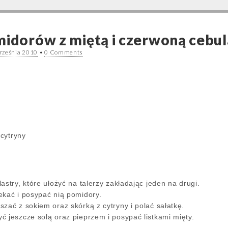
midorów z miętą i czerwoną cebul
rześnia 2010
•
0 Comments
 cytryny
astry, które ułożyć na talerzy zakładając jeden na drugi.
ekać i posypać nią pomidory.
zać z sokiem oraz skórką z cytryny i polać sałatkę.
ć jeszcze solą oraz pieprzem i posypać listkami mięty.