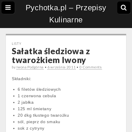
Pychotka.pl – Przepisy
Kulinarne
LISTY
Sałatka śledziowa z
twarożkiem Iwony
by
Iwona Podgórna
•
6 września 2011
•
0 Comments
Składniki:
6 filetów śledziowych
1 czerwona cebula
2 jabłka
125 ml śmietany
20 dkg tłustego twarożku
sól, pieprz do smaku
sok z cytryny