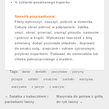
½ szklanki posiekanego koperku
Sposób przyrządzenia:
Filety wymoczyć, osuszyć, pokroić w dzwonka.
Cebulę obrać pokroić w półplasterki. Jabłka
umyć, obrać, przeciąć, usunąć gniazda nasienne
i pokroić w krążki. Wymieszać twarożek z bitą
śmietaną, dodać pozostałe składniki , doprawić
do smaku solą, pieprzem i sokiem cytrynowym,
przybrać koperkiem. Podawać do ziemniaków lub
chleba pełnoziarnistego z masłem.
Tags:
danie
dodatki
jarzynowe
jarzyny
przepis
sałatki
smaczne
surówki
warzywa
warzywne
z jarzyn
z warzyw
Post
← Sałatka z kabaczkiem i
Marynata do potraw z grilla
navigation
parówkami Iwony
do ryb Iwony →