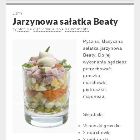
LISTY
Jarzynowa sałatka Beaty
by
Monia
•
6 grudnia 2016
•
0 Comments
Pyszna, klasyczna
sałatka jarzynowa
Beaty. Do jej
wykonania będziesz
potrzebować:
groszku,
marchewki,
pietruszki i
majonezu.
Składniki:
½ puszki groszku
2 marchewki
2 pietruszki