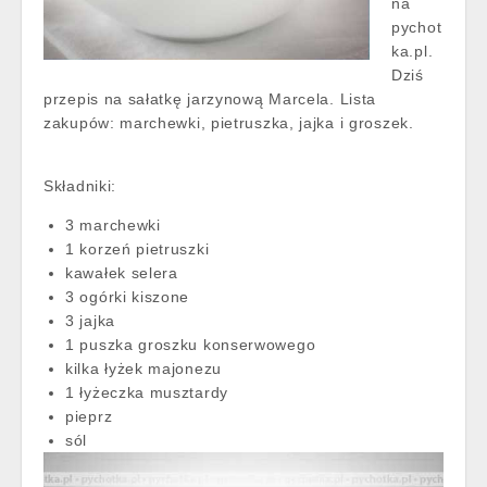
na
pychot
ka.pl.
Dziś
przepis na sałatkę jarzynową Marcela. Lista
zakupów: marchewki, pietruszka, jajka i groszek.
Składniki:
3 marchewki
1 korzeń pietruszki
kawałek selera
3 ogórki kiszone
3 jajka
1 puszka groszku konserwowego
kilka łyżek majonezu
1 łyżeczka musztardy
pieprz
sól