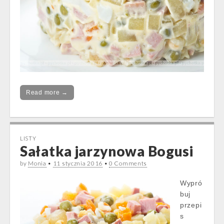
Read more →
LISTY
Sałatka jarzynowa Bogusi
by
Monia
•
11 stycznia 2016
•
0 Comments
Wypró
buj
przepi
s