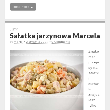
Read more →
LISTY
Sałatka jarzynowa Marcela
by
Monia
•
2 stycznia 2017
•
0 Comments
Znako
mite
przepi
sy na
sałatki
i
surów
ki
znajdz
iesz
tylko