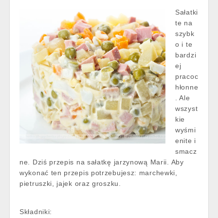
Sałatki
te na
szybk
o i te
bardzi
ej
pracoc
hłonne
. Ale
wszyst
kie
wyśmi
enite i
smacz
ne. Dziś przepis na sałatkę jarzynową Marii. Aby
wykonać ten przepis potrzebujesz: marchewki,
pietruszki, jajek oraz groszku.
Składniki: