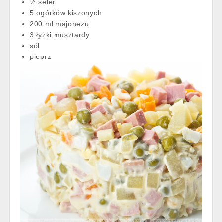
½ seler
5 ogórków kiszonych
200 ml majonezu
3 łyżki musztardy
sól
pieprz