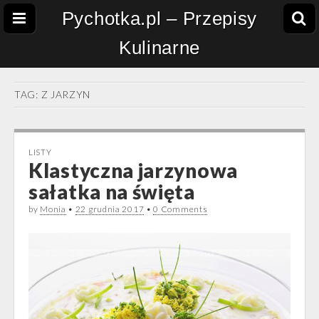
Pychotka.pl – Przepisy
Kulinarne
TAG:
Z JARZYN
LISTY
Klastyczna jarzynowa
sałatka na święta
by
Monia
•
22 grudnia 2017
•
0 Comments