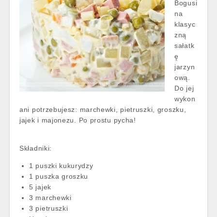
Bogusi
na
klasyc
zną
sałatk
ę
jarzyn
ową.
Do jej
wykon
ani potrzebujesz: marchewki, pietruszki, groszku,
jajek i majonezu. Po prostu pycha!
Składniki:
1 puszki kukurydzy
1 puszka groszku
5 jajek
3 marchewki
3 pietruszki