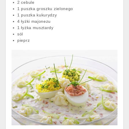
2 cebule
1 puszka groszku zielonego
1 puszka kukurydzy
4 łyżki majonezu
1 łyżka musztardy
sól
pieprz