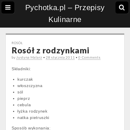
Pychotka.pl – Przepisy
Kulinarne
ROSÓŁ
Rosół z rodzynkami
by
Justyna Malarz
•
28 stycznia 2011
•
0 Comments
Składniki:
kurczak
włoszczyzna
sól
pieprz
cebula
łyżka rodzynek
natka pietruszki
Sposób wykonania: