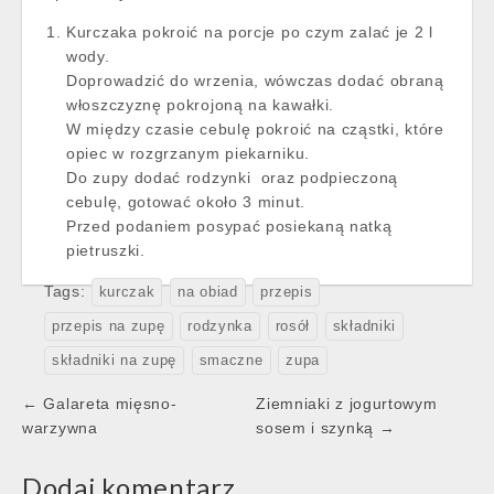
Kurczaka pokroić na porcje po czym zalać je 2 l
wody.
Doprowadzić do wrzenia, wówczas dodać obraną
włoszczyznę pokrojoną na kawałki.
W między czasie cebulę pokroić na cząstki, które
opiec w rozgrzanym piekarniku.
Do zupy dodać rodzynki oraz podpieczoną
cebulę, gotować około 3 minut.
Przed podaniem posypać posiekaną natką
pietruszki.
Tags:
kurczak
na obiad
przepis
przepis na zupę
rodzynka
rosół
składniki
składniki na zupę
smaczne
zupa
Post
← Galareta mięsno-
Ziemniaki z jogurtowym
navigation
warzywna
sosem i szynką →
Dodaj komentarz