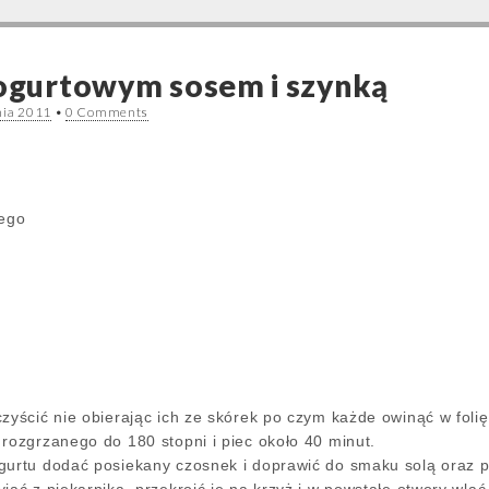
jogurtowym sosem i szynką
nia 2011
•
0 Comments
nego
zyścić nie obierając ich ze skórek po czym każde owinąć w foli
rozgrzanego do 180 stopni i piec około 40 minut.
gurtu dodać posiekany czosnek i doprawić do smaku solą oraz 