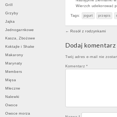
Następnie ziemianki wy
Grill
Wierzch udekorować p
Grzyby
Tags:
jogurt
przepis
Jajka
Post
Jednogarnkowe
← Rosół z rodzynkami
navigation
Kasza, Zbożowe
Dodaj komentarz
Koktajle i Shake
Makarony
Twój adres e-mail nie zosta
Marynaty
Komentarz
*
Members
Mięsa
Mleczne
Nalewki
Owoce
Owoce morza
Nazwa
*