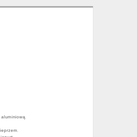
ę aluminiową.
pieprzem.