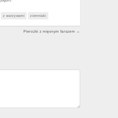
jogurt.
z warzywami
ziemniaki
Pierożki z mięsnym farszem →