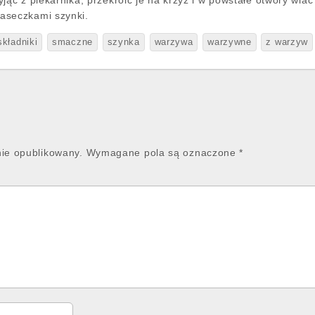
jąć z piekarnika, przekroić je na krzyż i w powstałe otwory wlać 
aseczkami szynki.
składniki
smaczne
szynka
warzywa
warzywne
z warzyw
nie opublikowany.
Wymagane pola są oznaczone
*