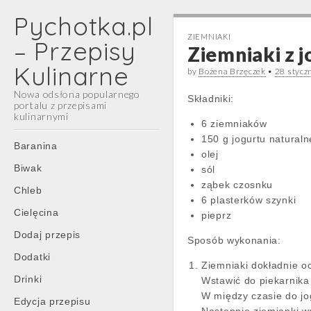
Pychotka.pl
ZIEMNIAKI
– Przepisy
Ziemniaki z 
Kulinarne
by
Bożena Brzęczek
•
28 stycz
Nowa odsłona popularnego
Składniki:
portalu z przepisami
kulinarnymi
6 ziemniaków
150 g jogurtu natural
Main
Skip
Baranina
olej
menu
to
Biwak
sól
content
ząbek czosnku
Chleb
6 plasterków szynki
Cielęcina
pieprz
Dodaj przepis
Sposób wykonania:
Dodatki
Ziemniaki dokładnie oc
Drinki
Wstawić do piekarnika 
W między czasie do jo
Edycja przepisu