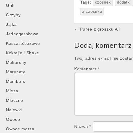
Tags:
czosnek
dodatki
Grill
z czosnku
Grzyby
Jajka
Post
← Puree z groszku Ali
Jednogarnkowe
navigation
Dodaj komentarz
Kasza, Zbożowe
Koktajle i Shake
Twój adres e-mail nie zosta
Makarony
Komentarz
*
Marynaty
Members
Mięsa
Mleczne
Nalewki
Owoce
Nazwa
*
Owoce morza