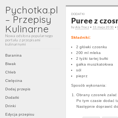
Pychotka.pl
DODATKI
– Przepisy
Puree z czos
Kulinarne
by
Ala Tracz
•
11 maja 2010
•
Nowa odsłona popularnego
Składniki:
portalu z przepisami
kulinarnymi
2 główki czosnku
200 ml mleka
Main
Skip
Baranina
2 łyżki tartej bułki
menu
to
Biwak
gałka muszkatołowa
content
sól
Chleb
pieprz
Cielęcina
Sposób wykonania:
Dodaj przepis
Obrany czosnek zalać 
Dodatki
Po tym czasie dodać ta
Drinki
Następnie doprawić do
Edycja przepisu