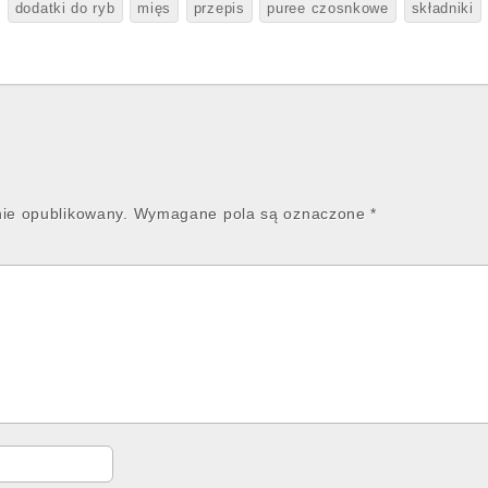
dodatki do ryb
mięs
przepis
puree czosnkowe
składniki
nie opublikowany.
Wymagane pola są oznaczone
*