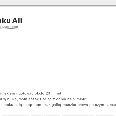
nku Ali
0 Comments
mlekiem i gotować około 20 minut.
rtą bułkę, wymieszać i zdjąć z ognia na 5 minut.
 smaku solą, pieprzem oraz gałką muszkatołowa po czym całoś