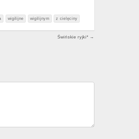
a
wigilijne
wigilijnym
z cielęciny
Świńskie ryjki* →