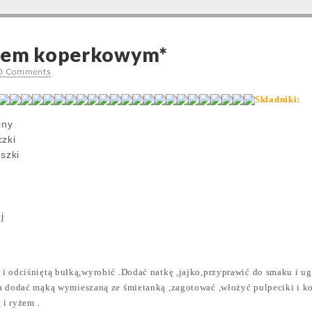
osem koperkowym*
0 Comments
Składniki:
iny
czki
szki
j
i odciśniętą bułką,wyrobić .Dodać natkę ,jajko,przyprawić do smaku i u
a dodać mąką wymieszaną ze śmietanką ,zagotować ,włożyć pulpeciki i k
 i ryżem .