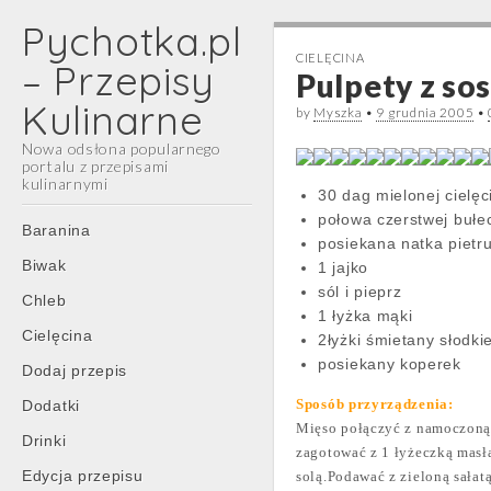
Pychotka.pl
CIELĘCINA
– Przepisy
Pulpety z s
Kulinarne
by
Myszka
•
9 grudnia 2005
•
Nowa odsłona popularnego
portalu z przepisami
kulinarnymi
30 dag mielonej cielęc
połowa czerstwej bułe
Main
Skip
Baranina
posiekana natka pietru
menu
to
Biwak
1 jajko
content
sól i pieprz
Chleb
1 łyżka mąki
Cielęcina
2łyżki śmietany słodkie
posiekany koperek
Dodaj przepis
Sposób przyrządzenia:
Dodatki
Mięso połączyć z namoczoną 
Drinki
zagotować z 1 łyżeczką masł
Edycja przepisu
solą.Podawać z zieloną sałatą