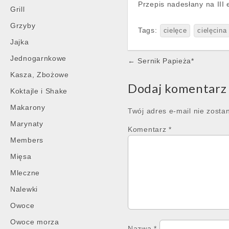
Przepis nadesłany na III
Grill
Grzyby
Tags:
cielęce
cielęcina
Jajka
Post
Jednogarnkowe
← Sernik Papieża*
navigation
Kasza, Zbożowe
Dodaj komentarz
Koktajle i Shake
Makarony
Twój adres e-mail nie zosta
Marynaty
Komentarz
*
Members
Mięsa
Mleczne
Nalewki
Owoce
Owoce morza
Nazwa
*