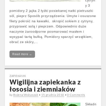
cytryn
y 3
pomidory 2 jajka 2 łyżki posiekanej natki pietruszki
sól, pieprz Sposób przyrządzenia: Umyte i osuszone
filety pokroić na kawałki, skropić sokiem z cytryny,
przyprawić solą i pieprzem. Odpowiednio duże
naczynie żaroodporne posmarować masłem i
wysypać tartą bułką. Pomidory sparzyć wrzątkiem,
obrać ze skóry,…
Read more →
ZAPIEKANKI
Wigilijna zapiekanka z
łososia i ziemniaków
by
Bożena Wolszczak
•
15 grudnia 2010
•
0 Comments
Składn