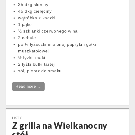
35 dkg słoniny
45 dkg cielęciny
wątróbka z kaczki
1 jajko
½ szklanki czerwonego wina
2 cebule
po ¼ łyżeczki mielonej papryki i gałki
muszkatołowej
½ łyżki mąki
2 łyżki bułki tartej
sól, pieprz do smaku
Read more →
LISTY
Z grilla na Wielkanocny
stół