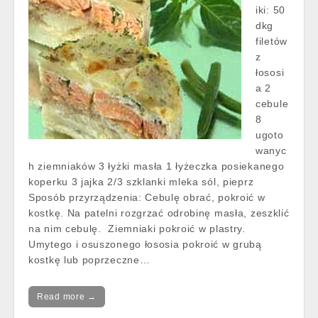
iki: 50
dkg
filetów
z
łososi
a 2
cebule
8
ugoto
wanyc
h ziemniaków 3 łyżki masła 1 łyżeczka posiekanego
koperku 3 jajka 2/3 szklanki mleka sól, pieprz
Sposób przyrządzenia: Cebulę obrać, pokroić w
kostkę. Na patelni rozgrzać odrobinę masła, zeszklić
na nim cebulę. Ziemniaki pokroić w plastry.
Umytego i osuszonego łososia pokroić w grubą
kostkę lub poprzeczne…
Read more →