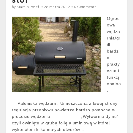
by
Marcin Poseł
•
28 marca 2012
•
0 Comments
Ogrod
owa
wędza
rnia/gr
ill
bardz
o
prakty
czna i
funkcj
onalna
.
Palenisko wędzarni. Umieszczona z lewej strony
regulacja przepływu powietrza bardzo pomocna w
procesie wędzenia. „Wytwórnia dymu”
czyli owinięte w grubą folię aluminiową w której
wykonałem kilka małych otworów…