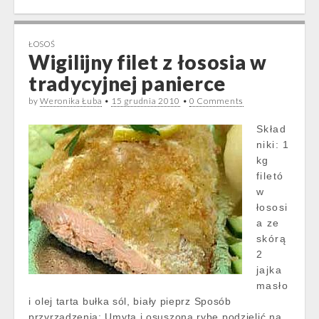
ŁOSOŚ
Wigilijny filet z łososia w
tradycyjnej panierce
by
Weronika Łuba
•
15 grudnia 2010
•
0 Comments
Skład
niki: 1
kg
filetó
w
łososi
a ze
skórą
2
jajka
masło
i olej tarta bułka sól, biały pieprz Sposób
przyrządzenia: Umytą i osuszoną rybę podzielić na