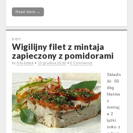
Read more →
RYBY
Wigilijny filet z mintaja
zapieczony z pomidorami
by
Ola Łebek
•
15 grudnia 2010
•
0 Comments
Składn
iki: 50
dkg
filetów
z
mintaj
a 2
łyżki
soku z