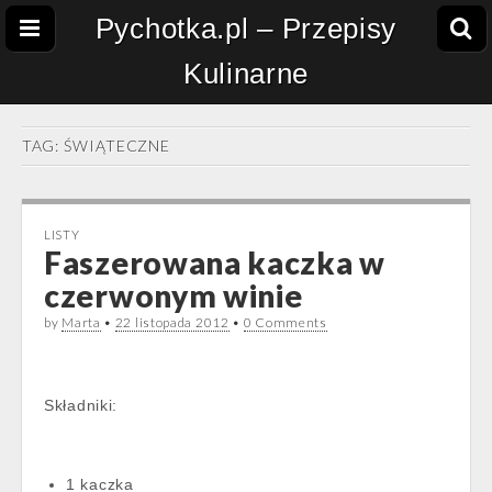
Pychotka.pl – Przepisy
Kulinarne
TAG:
ŚWIĄTECZNE
LISTY
Faszerowana kaczka w
czerwonym winie
by
Marta
•
22 listopada 2012
•
0 Comments
Składniki:
1 kaczka