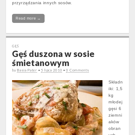
przyrządzania innych sosów.
Read more →
GĘŚ
Gęś duszona w sosie
śmietanowym
by
Basia Pater
•
5 lipca 2010
•
0 Comments
Składn
iki: 1,5
kg
młodej
gęsi 6
ziemni
aków
obran