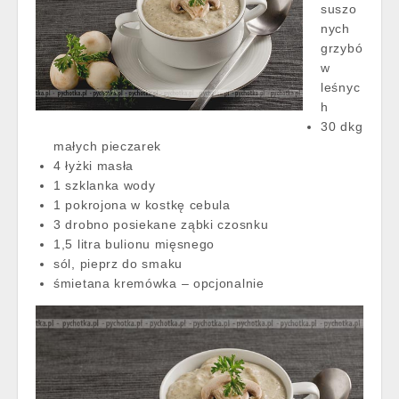
suszo
nych
grzybó
w
leśnyc
h
30 dkg
małych pieczarek
4 łyżki masła
1 szklanka wody
1 pokrojona w kostkę cebula
3 drobno posiekane ząbki czosnku
1,5 litra bulionu mięsnego
sól, pieprz do smaku
śmietana kremówka – opcjonalnie