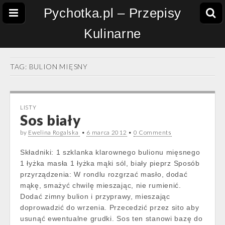
Pychotka.pl – Przepisy
Kulinarne
TAG:
BULION MIĘSNY
LISTY
Sos biały
by
Ewelina Rogalska
•
6 marca 2012
•
0 Comments
Składniki: 1 szklanka klarownego bulionu mięsnego
1 łyżka masła 1 łyżka mąki sól, biały pieprz Sposób
przyrządzenia: W rondlu rozgrzać masło, dodać
mąkę, smażyć chwilę mieszając, nie rumienić.
Dodać zimny bulion i przyprawy, mieszając
doprowadzić do wrzenia. Przecedzić przez sito aby
usunąć ewentualne grudki. Sos ten stanowi bazę do