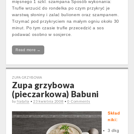
mięsnego 1 szkl. szampana Sposób wykonania:
Trufle wrzucić do rondelka po czym przykryć je
warstwą słoniny i zalać bulionem oraz szampanem.
Trzymać pod przykryciem na małym ogniu około 30
minut. Po tym czasie trufle przecedzić a sos
podawać osobno w sosjerce.
Read more →
ZUPA GRZYBOWA
Zupa grzybowa
(pieczarkowa) Babuni
by
Natalia
•
23 kwietnia 2008
•
0 Comments
Skład
niki:
3 dkg