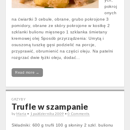
ych,
pokroj
onych
na ćwiartki 3 cebule, obrane, grubo pokrojone 3
pomidory, obrane ze skóry pokrojone w kostkę 2
szklanki bulionu mięsnego 1 szklanka śmietany
kremowej olej Sposób przyrządzenia: Umytą i
osuszoną tuszkę gęsi podzielić na porcje,
przyprawić, obrumienić na części oleju. Na patelni
rozgrzać dwie łyżki oleju, dodać…
Read more →
GRZYBY
Trufle w szampanie
by
Maria
•
1 października 2009
•
0 Comments
Składniki: 600 g trufli 100 g słoniny 2 szkl. bulionu