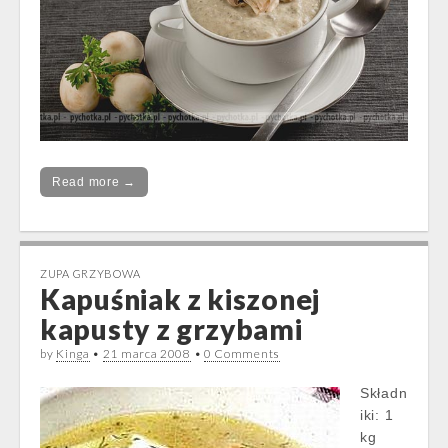
Read more →
ZUPA GRZYBOWA
Kapuśniak z kiszonej
kapusty z grzybami
by
Kinga
•
21 marca 2008
•
0 Comments
Składn
iki: 1
kg