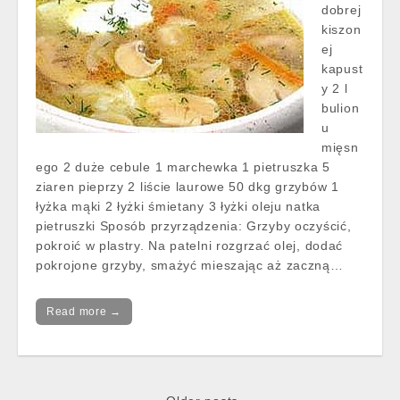
dobrej
kiszon
ej
kapust
y 2 l
bulion
u
mięsn
ego 2 duże cebule 1 marchewka 1 pietruszka 5
ziaren pieprzy 2 liście laurowe 50 dkg grzybów 1
łyżka mąki 2 łyżki śmietany 3 łyżki oleju natka
pietruszki Sposób przyrządzenia: Grzyby oczyścić,
pokroić w plastry. Na patelni rozgrzać olej, dodać
pokrojone grzyby, smażyć mieszając aż zaczną…
Read more →