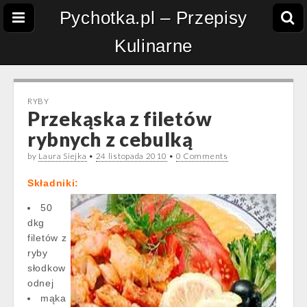
Pychotka.pl – Przepisy
Kulinarne
RYBY
Przekąska z filetów
rybnych z cebulką
by
Laura Siejka
•
24 listopada 2010
•
0 Comments
Składniki:
50
dkg
filetów z
ryby
słodkow
odnej
mąka