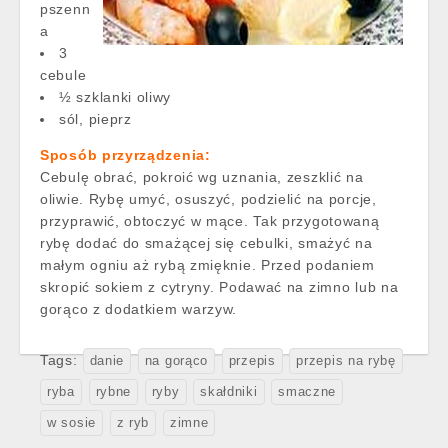
pszenn
a
3
cebule
½ szklanki oliwy
sól, pieprz
Sposób przyrządzenia:
Cebulę obrać, pokroić wg uznania, zeszklić na
oliwie. Rybę umyć, osuszyć, podzielić na porcje,
przyprawić, obtoczyć w mące. Tak przygotowaną
rybę dodać do smażącej się cebulki, smażyć na
małym ogniu aż rybą zmięknie. Przed podaniem
skropić sokiem z cytryny. Podawać na zimno lub na
gorąco z dodatkiem warzyw.
Tags:
danie
na gorąco
przepis
przepis na rybę
ryba
rybne
ryby
skałdniki
smaczne
w sosie
z ryb
zimne