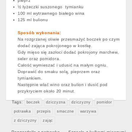
pieprz
½ łyżeczki suszonego tymianku
100 ml wytrawnego białego wina
125 ml bulionu
Sposób wykonania:
Na rozgrzanej oliwie przesmażyć boczek po czym
dodać zająca pokrojonego w kostkę.
Gdy mięso się zazłoci dodać pokrojony marchew,
seler oraz pomidora.
Całość wymieszać i udusić na małym ogniu.
Doprawić do smaku solą, pieprzem oraz
tymiankiem.
Następnie wlać wino oraz bulion i dusić pod
przykryciem około 20 minut.
Tags:
boczek
dziczyzna
dziczyzny
pomidor
potrawka
przepis
smaczne
warzywa
z dziczyzny
zając