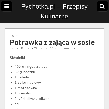
Pychotka.pl – Przepisy
Kulinarne
LISTY
Potrawka z zająca w sosie
by
Ilona Kubisz
•
24 maja 2011
•
0 Comments
Składniki:
400 g mięsa zająca
50 g boczku
1 cebula
1 seler naciowy
1 marchewka
1 pomidor
2 łyżki oliwy z oliwek
sól