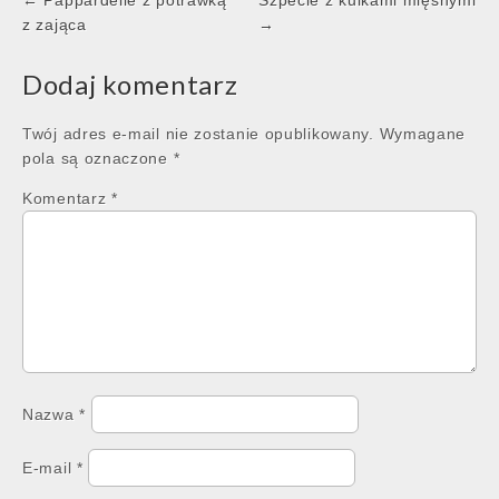
Post
← Pappardelle z potrawką
Szpecle z kulkami mięsnymi
navigation
z zająca
→
Dodaj komentarz
Twój adres e-mail nie zostanie opublikowany.
Wymagane
pola są oznaczone
*
Komentarz
*
Nazwa
*
E-mail
*