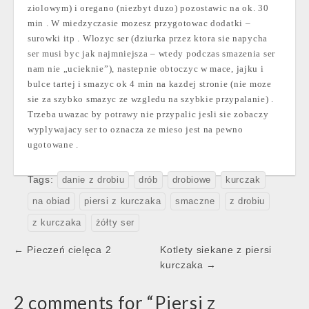
ziolowym) i oregano (niezbyt duzo) pozostawic na ok. 30
min . W miedzyczasie mozesz przygotowac dodatki –
surowki itp . Wlozyc ser (dziurka przez ktora sie napycha
ser musi byc jak najmniejsza – wtedy podczas smazenia ser
nam nie „ucieknie”), nastepnie obtoczyc w mace, jajku i
bulce tartej i smazyc ok 4 min na kazdej stronie (nie moze
sie za szybko smazyc ze wzgledu na szybkie przypalanie) .
Trzeba uwazac by potrawy nie przypalic jesli sie zobaczy
wyplywajacy ser to oznacza ze mieso jest na pewno
ugotowane .
Tags:
danie z drobiu
drób
drobiowe
kurczak
na obiad
piersi z kurczaka
smaczne
z drobiu
z kurczaka
żółty ser
Post
← Pieczeń cielęca 2
Kotlety siekane z piersi
navigation
kurczaka →
2 comments for “
Piersi z