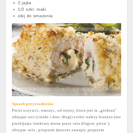
2 jajka
1/2 szkl. maki
olej do smazenia
Sposob przyrzadzenia:
Piersi oczyscic, osuszyc, od strony, ktora jest ta „grubsza”
wbijajac noz (cienki i dosc dlugi) zrobic nalezy kieszen (nie
przebijajac struktury miesa przez cala dlugosc piersi ),
obsypac sola , pieprzem (mozesz zastapic pieprzem