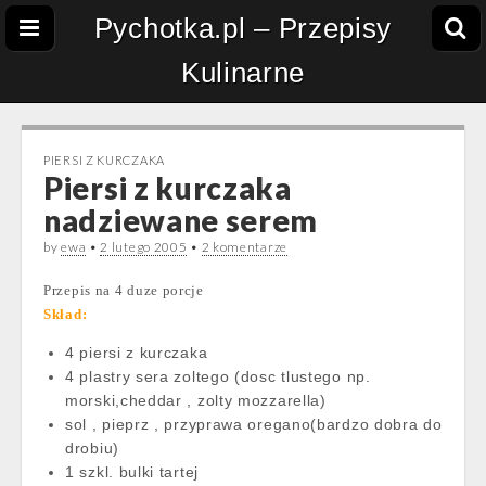
Pychotka.pl – Przepisy
Kulinarne
PIERSI Z KURCZAKA
Piersi z kurczaka
nadziewane serem
by
ewa
•
2 lutego 2005
•
2 komentarze
Przepis na 4 duze porcje
Skład:
4 piersi z kurczaka
4 plastry sera zoltego (dosc tlustego np.
morski,cheddar , zolty mozzarella)
sol , pieprz , przyprawa oregano(bardzo dobra do
drobiu)
1 szkl. bulki tartej