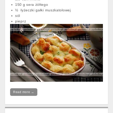
150 g sera żółtego
½ łyżeczki gałki muszkatołowej
sól
pieprz
Read more →