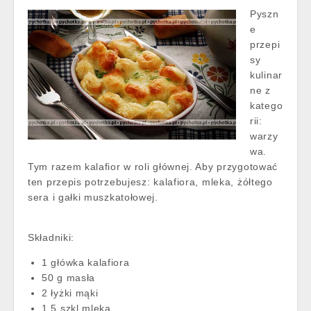
Pyszn
e
przepi
sy
kulinar
ne z
katego
rii:
warzy
wa.
Tym razem kalafior w roli głównej. Aby przygotować
ten przepis potrzebujesz: kalafiora, mleka, żółtego
sera i gałki muszkatołowej.
Składniki:
1 główka kalafiora
50 g masła
2 łyżki mąki
1,5 szkl mleka