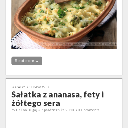
Read more →
PORADY I CIEKAWOSTKI
Sałatka z ananasa, fety i
żółtego sera
by
Halina Bugaj
•
7 października 2013
•
0 Comments