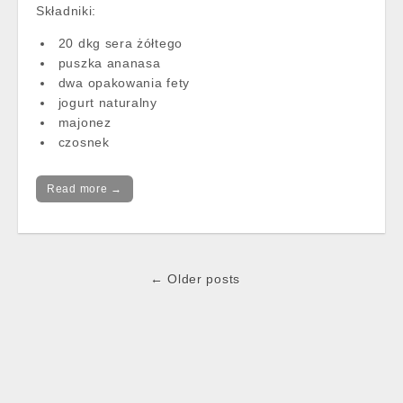
Składniki:
20 dkg sera żółtego
puszka ananasa
dwa opakowania fety
jogurt naturalny
majonez
czosnek
Read more →
Post
← Older posts
navigation