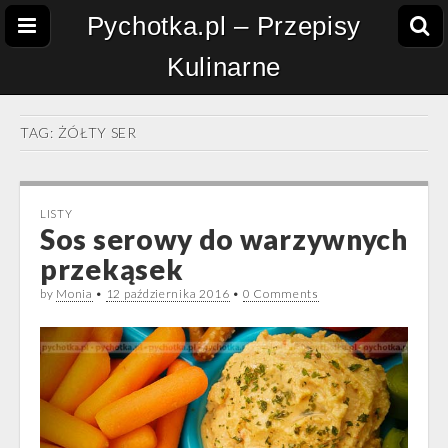
Pychotka.pl – Przepisy
Kulinarne
TAG:
ŻÓŁTY SER
LISTY
Sos serowy do warzywnych
przekąsek
by
Monia
•
12 października 2016
•
0 Comments