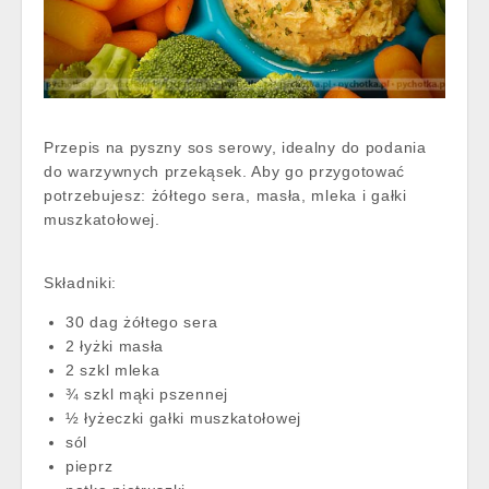
Przepis na pyszny sos serowy, idealny do podania
do warzywnych przekąsek. Aby go przygotować
potrzebujesz: żółtego sera, masła, mleka i gałki
muszkatołowej.
Składniki:
30 dag żółtego sera
2 łyżki masła
2 szkl mleka
¾ szkl mąki pszennej
½ łyżeczki gałki muszkatołowej
sól
pieprz