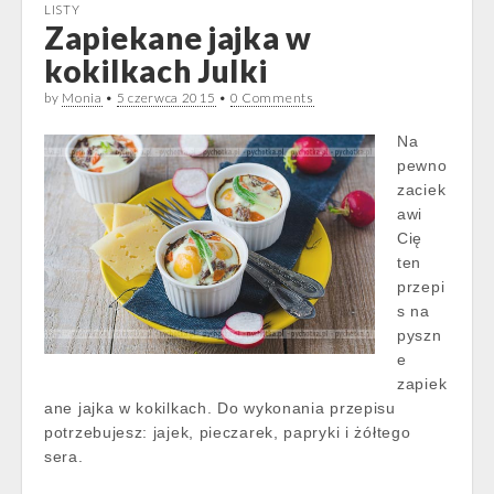
LISTY
Zapiekane jajka w
kokilkach Julki
by
Monia
•
5 czerwca 2015
•
0 Comments
Na
pewno
zaciek
awi
Cię
ten
przepi
s na
pyszn
e
zapiek
ane jajka w kokilkach. Do wykonania przepisu
potrzebujesz: jajek, pieczarek, papryki i żółtego
sera.