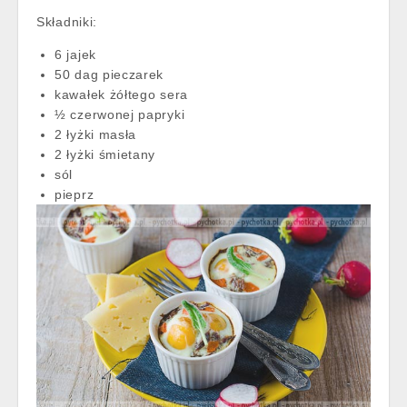
Składniki:
6 jajek
50 dag pieczarek
kawałek żółtego sera
½ czerwonej papryki
2 łyżki masła
2 łyżki śmietany
sól
pieprz