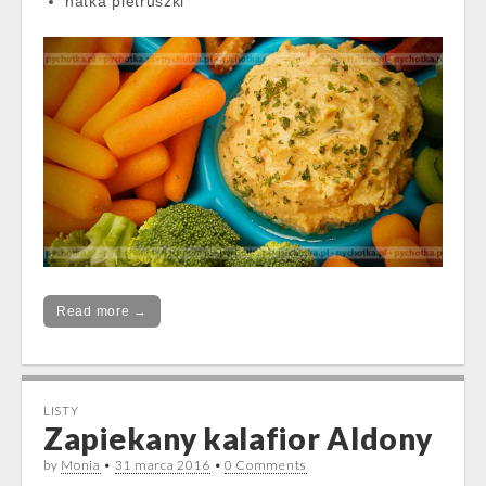
natka pietruszki
Read more →
LISTY
Zapiekany kalafior Aldony
by
Monia
•
31 marca 2016
•
0 Comments