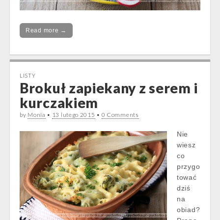
Read more →
LISTY
Brokuł zapiekany z serem i
kurczakiem
by
Monia
•
13 lutego 2015
•
0 Comments
Nie
wiesz
co
przygo
tować
dziś
na
obiad?