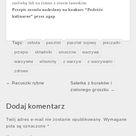
surówką lub na zimno z sosem tatarskim.
Przepis została nadesłany na konkurs “Podróże
kulinarne” przez agap
Tags:
cebula
pasztet
pasztet sojowy
pieczarki
przepis
składniki
smaczne
warzywa
warzywne
witaminy
z warzyw
z warzywami
zdrowe
Post
← Racuszki rybne
Sałatka z buraków i
navigation
zielonego groszku →
Dodaj komentarz
Twój adres e-mail nie zostanie opublikowany.
Wymagane
pola są oznaczone
*