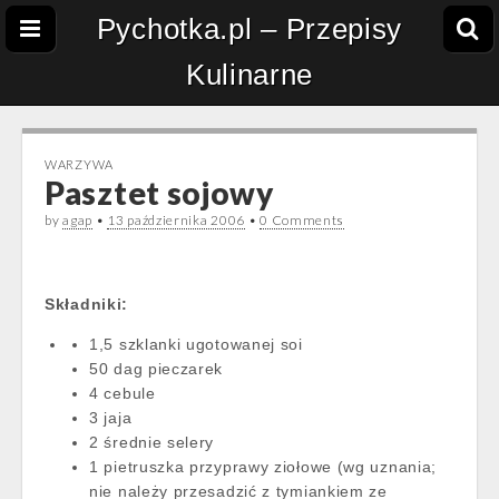
Pychotka.pl – Przepisy
Kulinarne
WARZYWA
Pasztet sojowy
by
agap
•
13 października 2006
•
0 Comments
Składniki:
1,5 szklanki ugotowanej soi
50 dag pieczarek
4 cebule
3 jaja
2 średnie selery
1 pietruszka przyprawy ziołowe (wg uznania;
nie należy przesadzić z tymiankiem ze