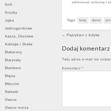
udekorować zieleniną i wi
Grill
Grzyby
Tags:
Jajka
biały
danie
prz
Jednogarnkowe
Post
← Paprykarz z indyka
Kasza, Zbożowe
navigation
Koktajle i Shake
Dodaj komentarz
Makarony
Twój adres e-mail nie zosta
Marynaty
Members
Komentarz
*
Mięsa
Mleczne
Nalewki
Owoce
Owoce morza