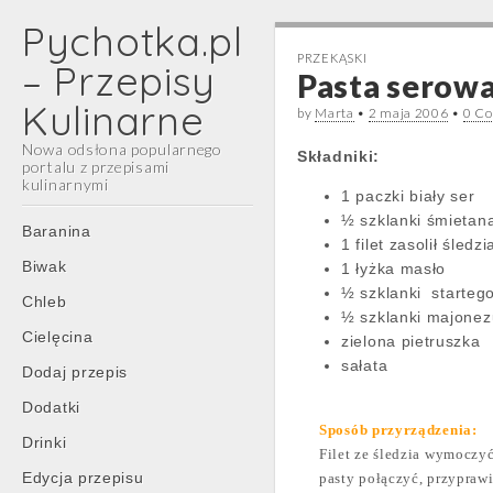
Pychotka.pl
PRZEKĄSKI
– Przepisy
Pasta serowa
Kulinarne
by
Marta
•
2 maja 2006
•
0 C
Nowa odsłona popularnego
Składniki:
portalu z przepisami
kulinarnymi
1 paczki biały ser
½ szklanki śmietan
Main
Skip
Baranina
1 filet zasolił śledzi
menu
to
Biwak
1 łyżka masło
content
½ szklanki
starteg
Chleb
½ szklanki majonez
Cielęcina
zielona pietruszka
sałata
Dodaj przepis
Dodatki
Sposób przyrządzenia:
Drinki
Filet ze śledzia wymoczy
Edycja przepisu
pasty połączyć, przyprawi