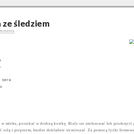
 ze śledziem
omments
a
a
o sera
u
ć w mleku, posiekać w drobną kostkę. Biały ser zmiksować lub przekręcić
ć solą i pieprzem, bardzo dokładnie wymieszać. Za pomocą łyżki formować 