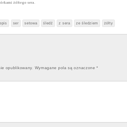
órkami żółtego sera.
epis
ser
setowa
śledź
z sera
ze śledziem
żółty
nie opublikowany.
Wymagane pola są oznaczone
*