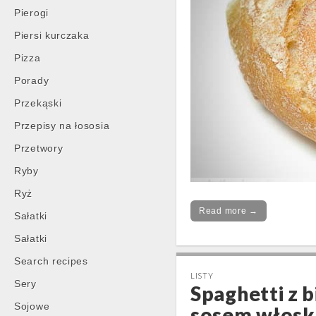
Pierogi
Piersi kurczaka
Pizza
Porady
Przekąski
Przepisy na łososia
Przetwory
Ryby
Ryż
Read more →
Sałatki
Sałatki
Search recipes
LISTY
Sery
Spaghetti z 
Sojowe
sosem włosk