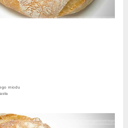
nego miodu
asła