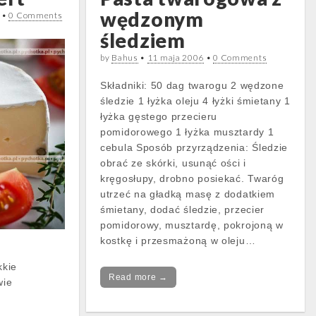
wędzonym
•
0 Comments
śledziem
by
Bahus
•
11 maja 2006
•
0 Comments
Składniki: 50 dag twarogu 2 wędzone
śledzie 1 łyżka oleju 4 łyżki śmietany 1
łyżka gęstego przecieru
pomidorowego 1 łyżka musztardy 1
cebula Sposób przyrządzenia: Śledzie
obrać ze skórki, usunąć ości i
kręgosłupy, drobno posiekać. Twaróg
utrzeć na gładką masę z dodatkiem
śmietany, dodać śledzie, przecier
pomidorowy, musztardę, pokrojoną w
kostkę i przesmażoną w oleju…
kkie
Read more →
wie