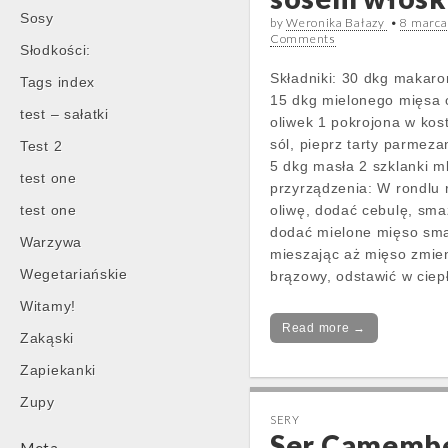
Sosy
by
Weronika Bałazy
•
8 marca
Comments
Słodkości:
Składniki: 30 dkg makaro
Tags index
15 dkg mielonego mięsa 
test – sałatki
oliwek 1 pokrojona w kos
sól, pieprz tarty parmez
Test 2
5 dkg masła 2 szklanki 
test one
przyrządzenia: W rondlu 
test one
oliwę, dodać cebulę, sma
dodać mielone mięso sm
Warzywa
mieszając aż mięso zmien
Wegetariańskie
brązowy, odstawić w cie
Witamy!
Read more →
Zakąski
Zapiekanki
Zupy
SERY
Ser Camemb