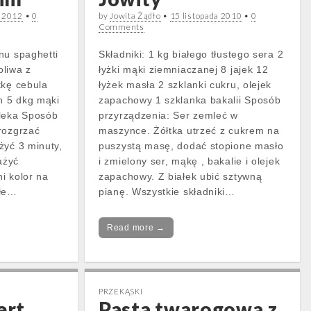
 2012
•
0
by
Jowita Żądło
•
15 listopada 2010
•
0
Comments
nu spaghetti
Składniki: 1 kg białego tłustego sera 2
oliwa z
łyżki mąki ziemniaczanej 8 jajek 12
tkę cebula
łyżek masła 2 szklanki cukru, olejek
an 5 dkg mąki
zapachowy 1 szklanka bakalii Sposób
mleka Sposób
przyrządzenia: Ser zemleć w
rozgrzać
maszynce. Żółtka utrzeć z cukrem na
żyć 3 minuty,
puszystą masę, dodać stopione masło
ażyć
i zmielony ser, mąkę , bakalie i olejek
i kolor na
zapachowy. Z białek ubić sztywną
płe…
pianę. Wszystkie składniki…
Read more →
PRZEKĄSKI
ert
Pasta twarogowa z