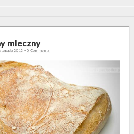
ny mleczny
istopada 2012
•
0 Comments