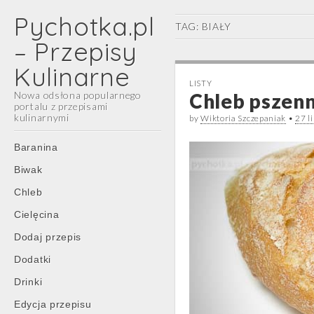
Pychotka.pl
TAG:
BIAŁY
– Przepisy
Kulinarne
LISTY
Nowa odsłona popularnego
Chleb pszen
portalu z przepisami
kulinarnymi
by
Wiktoria Szczepaniak
•
27 l
Main
Skip
Baranina
menu
to
Biwak
content
Chleb
Cielęcina
Dodaj przepis
Dodatki
Drinki
Edycja przepisu