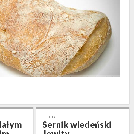
SERNIK
białym
Sernik wiedeński
im
Jowity