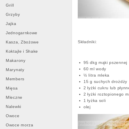
Grill
Grzyby
Jajka
Jednogarnkowe
Składniki:
Kasza, Zbożowe
Koktajle i Shake
Makarony
95 dkg mąki pszennej
60 ml wody
Marynaty
½ litra mleka
Members
15 g suchych drożdży
2 łyżki cukru lub płyn
Mięsa
2 łyżki roztopionego m
Mleczne
1 łyżka soli
Nalewki
olej
Owoce
Owoce morza