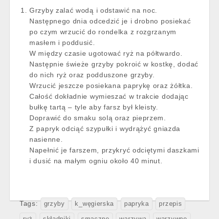
Grzyby zalać wodą i odstawić na noc.
Następnego dnia odcedzić je i drobno posiekać
po czym wrzucić do rondelka z rozgrzanym
masłem i poddusić.
W między czasie ugotować ryż na półtwardo.
Następnie świeże grzyby pokroić w kostkę, dodać
do nich ryż oraz podduszone grzyby.
Wrzucić jeszcze posiekana paprykę oraz żółtka.
Całość dokładnie wymieszać w trakcie dodając
bułkę tartą – tyle aby farsz był kleisty.
Doprawić do smaku solą oraz pieprzem.
Z papryk odciąć szypułki i wydrążyć gniazda
nasienne.
Napełnić je farszem, przykryć odciętymi daszkami
i dusić na małym ogniu około 40 minut.
Tags:
grzyby
k_węgierska
papryka
przepis
ryż
składniki
smaczne
warzywa
warzywne