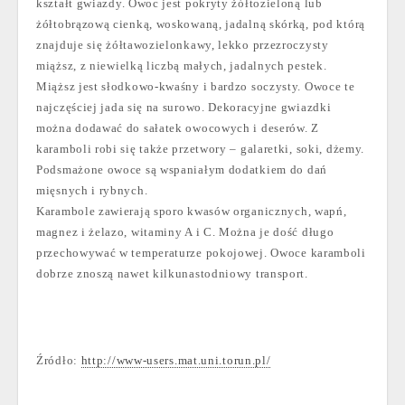
kształt gwiazdy. Owoc jest pokryty żółtozieloną lub
żółtobrązową cienką, woskowaną, jadalną skórką, pod którą
znajduje się żółtawozielonkawy, lekko przezroczysty
miąższ, z niewielką liczbą małych, jadalnych pestek.
Miąższ jest słodkowo-kwaśny i bardzo soczysty. Owoce te
najczęściej jada się na surowo. Dekoracyjne gwiazdki
można dodawać do sałatek owocowych i deserów. Z
karamboli robi się także przetwory – galaretki, soki, dżemy.
Podsmażone owoce są wspaniałym dodatkiem do dań
mięsnych i rybnych.
Karambole zawierają sporo kwasów organicznych, wapń,
magnez i żelazo, witaminy A i C. Można je dość długo
przechowywać w temperaturze pokojowej. Owoce karamboli
dobrze znoszą nawet kilkunastodniowy transport.
Źródło:
http://www-users.mat.uni.torun.pl/