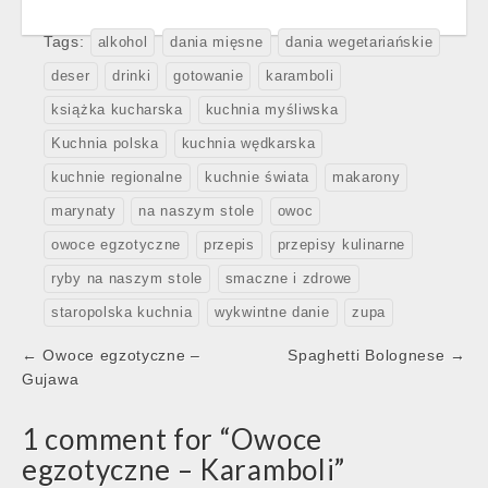
Tags:
alkohol
dania mięsne
dania wegetariańskie
deser
drinki
gotowanie
karamboli
książka kucharska
kuchnia myśliwska
Kuchnia polska
kuchnia wędkarska
kuchnie regionalne
kuchnie świata
makarony
marynaty
na naszym stole
owoc
owoce egzotyczne
przepis
przepisy kulinarne
ryby na naszym stole
smaczne i zdrowe
staropolska kuchnia
wykwintne danie
zupa
Post
← Owoce egzotyczne –
Spaghetti Bolognese →
navigation
Gujawa
1 comment for “
Owoce
egzotyczne – Karamboli
”