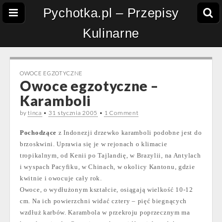
Pychotka.pl – Przepisy
Kulinarne
OWOCE EGZOTYCZNE
Owoce egzotyczne –
Karamboli
by
tinca
•
31 stycznia 2005
•
1 Comment
Pochodzące
z Indonezji drzewko karamboli podobne jest do
brzoskwini. Uprawia się je w rejonach o klimacie
tropikalnym, od Kenii po Tajlandię, w Brazylii, na Antylach
i wyspach Pacyfiku, w Chinach, w okolicy Kantonu, gdzie
kwitnie i owocuje cały rok.
Owoce, o wydłużonym kształcie, osiągają wielkość 10-12
cm. Na ich powierzchni widać cztery – pięć biegnących
wzdłuż karbów. Karambola w przekroju poprzecznym ma