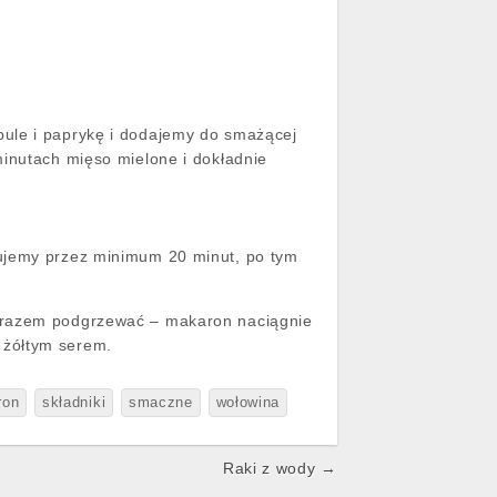
bule i paprykę i dodajemy do smażącej
minutach mięso mielone i dokładnie
tujemy przez minimum 20 minut, po tym
ę razem podgrzewać – makaron naciągnie
 żółtym serem.
ron
składniki
smaczne
wołowina
Raki z wody →