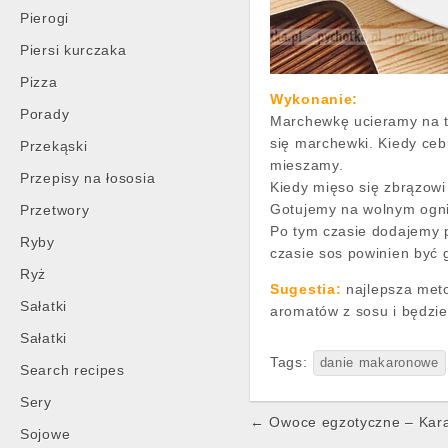
Pierogi
Piersi kurczaka
Pizza
Wykonanie:
Porady
Marchewkę ucieramy na ta
się marchewki. Kiedy ceb
Przekąski
mieszamy.
Przepisy na łososia
Kiedy mięso się zbrązowi
Gotujemy na wolnym ogni
Przetwory
Po tym czasie dodajemy p
Ryby
czasie sos powinien być g
Ryż
Sugestia:
najlepsza meto
Sałatki
aromatów z sosu i będzi
Sałatki
Tags:
danie makaronowe
Search recipes
Sery
Post
← Owoce egzotyczne – Kar
Sojowe