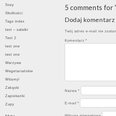
navigation
Sosy
5 comments for 
Słodkości:
Dodaj komentarz
Tags index
test – sałatki
Twój adres e-mail nie zosta
Test 2
Komentarz
*
test one
test one
Warzywa
Wegetariańskie
Witamy!
Zakąski
Nazwa
*
Zapiekanki
E-mail
*
Zupy
Witryna internetowa