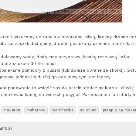
rce i wrzucamy do rondla z rozgrzaną oliwą, kroimy drobno ce
ula się zeszkli dodajemy, drobno posiekany czosnek a po kilku 
 dolewamy wody, dodajemy przyprawy, kostkę rosołową i wino.
u przez około 30-45 minut.
osiekane pomidory z puszki (lub świeże obrane ze skórki). Go
otowy, jednak im dłużej go gotujemy tym jest lepszy.
da podawania to wsiąść sos do patelni dodać makaron i chwil
e smakować lepiej, na wierzch posypać Parmezanem lub utartym
makaron
makarony
marchewka
na obiad
przepis na maka
amboli