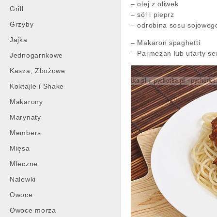
– olej z oliwek
Grill
– sól i pieprz
Grzyby
– odrobina sosu sojoweg
Jajka
– Makaron spaghetti
– Parmezan lub utarty ser
Jednogarnkowe
Kasza, Zbożowe
Koktajle i Shake
Makarony
Marynaty
Members
Mięsa
Mleczne
Nalewki
Owoce
Owoce morza