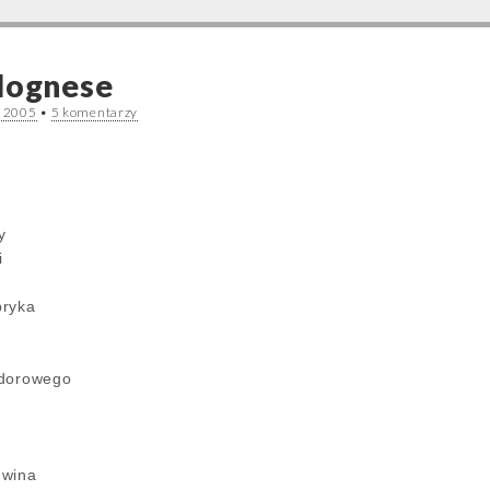
lognese
a 2005
•
5 komentarzy
y
i
pryka
idorowego
 wina