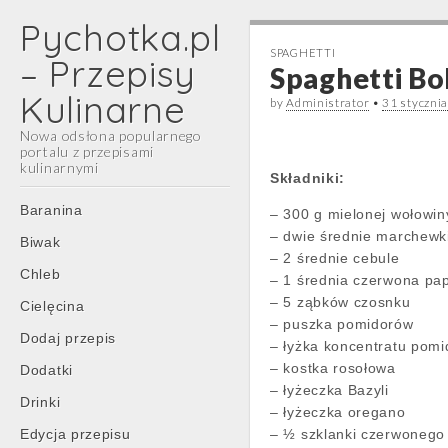
Pychotka.pl
SPAGHETTI
– Przepisy
Spaghetti Bo
Kulinarne
by
Administrator
•
31 styczni
Nowa odsłona popularnego
portalu z przepisami
kulinarnymi
Składniki:
Main
Skip
Baranina
– 300 g mielonej wołowin
menu
to
– dwie średnie marchewk
Biwak
content
– 2 średnie cebule
Chleb
– 1 średnia czerwona pa
– 5 ząbków czosnku
Cielęcina
– puszka pomidorów
Dodaj przepis
– łyżka koncentratu pom
– kostka rosołowa
Dodatki
– łyżeczka Bazyli
Drinki
– łyżeczka oregano
Edycja przepisu
– ½ szklanki czerwonego